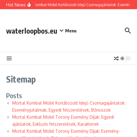
Skip to content
Hot News
Mortal Kombat Mobil Korlátozott Idejű Csomagajánlatok: Eseményjuta
waterloopbos.eu
Menu
Sitemap
Posts
Mortal Kombat Mobil Korlátozott Idejű Csomagajánlatok:
Eseményjutalmak, Egyedi felszerelések, Bónuszok
Mortal Kombat Mobil Torony Esemény Díjak: Egyedi
ajánlatok, Exkluzív felszerelések, Karakterek
Mortal Kombat Mobil Torony Esemény Díjak: Esemény-