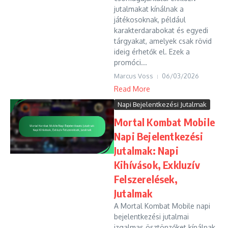
jutalmakat kínálnak a
játékosoknak, például
karakterdarabokat és egyedi
tárgyakat, amelyek csak rövid
ideig érhetők el. Ezek a
promóci...
Marcus Voss
06/03/2026
Read More
Napi Bejelentkezési Jutalmak
Mortal Kombat Mobile
Napi Bejelentkezési
Jutalmak: Napi
Kihívások, Exkluzív
Felszerelések,
Jutalmak
A Mortal Kombat Mobile napi
bejelentkezési jutalmai
izgalmas ösztönzőket kínálnak