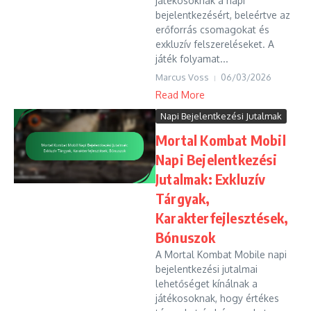
játékosoknak a napi
bejelentkezésért, beleértve az
erőforrás csomagokat és
exkluzív felszereléseket. A
játék folyamat...
Marcus Voss
06/03/2026
Read More
Napi Bejelentkezési Jutalmak
Mortal Kombat Mobil
Napi Bejelentkezési
Jutalmak: Exkluzív
Tárgyak,
Karakterfejlesztések,
Bónuszok
A Mortal Kombat Mobile napi
bejelentkezési jutalmai
lehetőséget kínálnak a
játékosoknak, hogy értékes