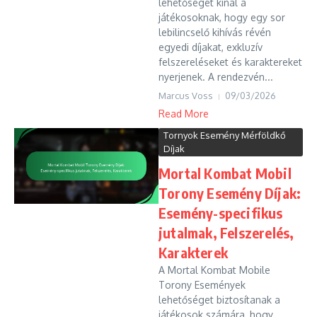
lehetőséget kínál a
játékosoknak, hogy egy sor
lebilincselő kihívás révén
egyedi díjakat, exkluzív
felszereléseket és karaktereket
nyerjenek. A rendezvén...
Marcus Voss
09/03/2026
Read More
Tornyok Esemény Mérföldkő
Díjak
Mortal Kombat Mobil
Torony Esemény Díjak:
Esemény-specifikus
jutalmak, Felszerelés,
Karakterek
A Mortal Kombat Mobile
Torony Események
lehetőséget biztosítanak a
játékosok számára, hogy