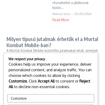
részvétellel a játékosok
külön...
Marcus Voss
05/03/2026
Read More
Milyen típusú jutalmak érhetők el a Mortal
Kombat Mobile-ban?
A Mortal Kombat Mobile különféle jutalmakat kínál, amelyek
fokozzák a játékélményt, beleértve a játékbeli valutát,
We respect your privacy
karakterek feloldását, exkluzív skineket és eseményekhez
Cookies help us improve your experience, deliver
kapcsolódó bónuszokat. A játékosok ezeket a jutalmakat
personalized content, and analyze traffic. You can
különböző tevékenységeken és kihívásokon keresztül
choose which cookies to allow by clicking
szerezhetik meg a játékban.
Customize
. Click
Accept All
to consent or
Reject
All
to decline non-essential cookies.
▾
Customize