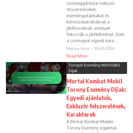
csomagajánlatai exkluzív
felszereléseket,
eseményjutalmakat és
bónuszokat kínálnak a
játékosoknak, amelyek
fokozzák a játékélményt. Ezek
a csomagok egyedi kara...
Marcus Voss
10/03/2026
Read More
Tornyok Esemény Mérföldkő
Díjak
Mortal Kombat Mobil
Torony Esemény Díjak:
Egyedi ajánlatok,
Exkluzív felszerelések,
Karakterek
A Mortal Kombat Mobile
Torony Esemény izgalmas