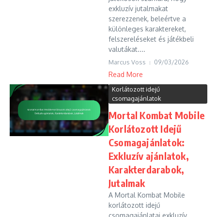
exkluzív jutalmakat
szerezzenek, beleértve a
különleges karaktereket,
felszereléseket és játékbeli
valutákat....
Marcus Voss
09/03/2026
Read More
Korlátozott idejű
csomagajánlatok
Mortal Kombat Mobile
Korlátozott Idejű
Csomagajánlatok:
Exkluzív ajánlatok,
Karakterdarabok,
Jutalmak
A Mortal Kombat Mobile
korlátozott idejű
csomagajánlatai exkluzív