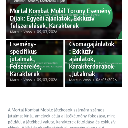
Tornyok Esemény Mérföldkő Díjak
Tornyok Esemény Mérföldkő
Korlátozott idejű
Mortal Kombat Mobil Torony Esemény
Díjak
csomagajánlatok
Díjak: Egyedi ajánlatok, Exkluzív
Mortal Kombat
Mortal Kombat
felszerelések, Karakterek
Mobil Torony
Mobile
Marcus Voss
09/03/2026
Esemény Díjak:
Korlátozott Idejű
Esemény-
Csomagajánlatok
specifikus
: Exkluzív
jutalmak,
ajánlatok,
Felszerelés,
Karakterdarabok
Karakterek
, Jutalmak
Marcus Voss
09/03/2026
Marcus Voss
06/03/2026
A Mortal Kombat Mobile játékosok számára számos
jutalmat kínál, amelyek célja a játékélmény fokozása, mint
például a játékbeli valuta, karakterek feloldása és exkluzív
skinek. A kihívások teljesítésével, eseményeken való