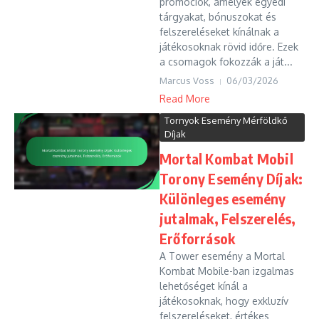
promóciók, amelyek egyedi
tárgyakat, bónuszokat és
felszereléseket kínálnak a
játékosoknak rövid időre. Ezek
a csomagok fokozzák a ját...
Marcus Voss
06/03/2026
Read More
Tornyok Esemény Mérföldkő
Díjak
Mortal Kombat Mobil
Torony Esemény Díjak:
Különleges esemény
jutalmak, Felszerelés,
Erőforrások
A Tower esemény a Mortal
Kombat Mobile-ban izgalmas
lehetőséget kínál a
játékosoknak, hogy exkluzív
felszereléseket, értékes