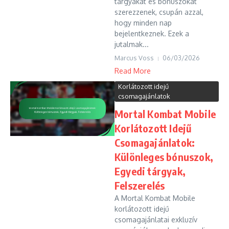
tárgyakat és bónuszokat
szerezzenek, csupán azzal,
hogy minden nap
bejelentkeznek. Ezek a
jutalmak...
Marcus Voss
06/03/2026
Read More
Korlátozott idejű
csomagajánlatok
Mortal Kombat Mobile
Korlátozott Idejű
Csomagajánlatok:
Különleges bónuszok,
Egyedi tárgyak,
Felszerelés
A Mortal Kombat Mobile
korlátozott idejű
csomagajánlatai exkluzív