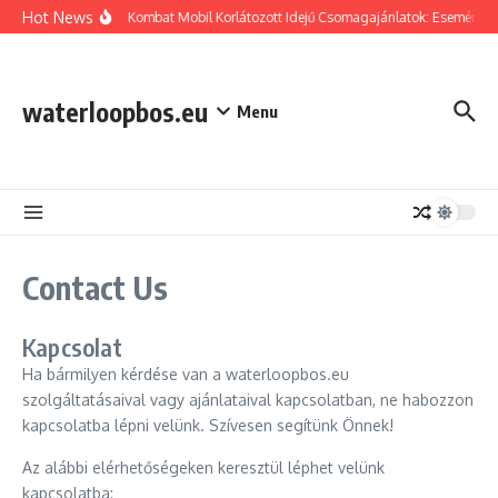
Skip to content
Hot News
Mortal Kombat Mobil Korlátozott Idejű Csomagajánlatok: Eseményjut
waterloopbos.eu
Menu
Contact Us
Kapcsolat
Ha bármilyen kérdése van a waterloopbos.eu
szolgáltatásaival vagy ajánlataival kapcsolatban, ne habozzon
kapcsolatba lépni velünk. Szívesen segítünk Önnek!
Az alábbi elérhetőségeken keresztül léphet velünk
kapcsolatba: