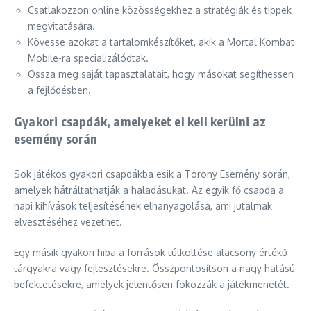
Csatlakozzon online közösségekhez a stratégiák és tippek
megvitatására.
Kövesse azokat a tartalomkészítőket, akik a Mortal Kombat
Mobile-ra specializálódtak.
Ossza meg saját tapasztalatait, hogy másokat segíthessen
a fejlődésben.
Gyakori csapdák, amelyeket el kell kerülni az
esemény során
Sok játékos gyakori csapdákba esik a Torony Esemény során,
amelyek hátráltathatják a haladásukat. Az egyik fő csapda a
napi kihívások teljesítésének elhanyagolása, ami jutalmak
elvesztéséhez vezethet.
Egy másik gyakori hiba a források túlköltése alacsony értékű
tárgyakra vagy fejlesztésekre. Összpontosítson a nagy hatású
befektetésekre, amelyek jelentősen fokozzák a játékmenetét.