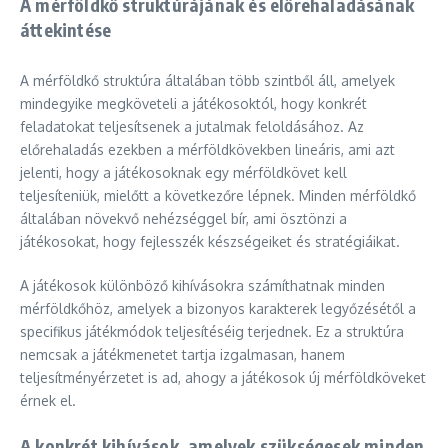
A mérföldkő struktúrájának és előrehaladásának
áttekintése
A mérföldkő struktúra általában több szintből áll, amelyek
mindegyike megköveteli a játékosoktól, hogy konkrét
feladatokat teljesítsenek a jutalmak feloldásához. Az
előrehaladás ezekben a mérföldkövekben lineáris, ami azt
jelenti, hogy a játékosoknak egy mérföldkövet kell
teljesíteniük, mielőtt a következőre lépnek. Minden mérföldkő
általában növekvő nehézséggel bír, ami ösztönzi a
játékosokat, hogy fejlesszék készségeiket és stratégiáikat.
A játékosok különböző kihívásokra számíthatnak minden
mérföldkőhöz, amelyek a bizonyos karakterek legyőzésétől a
specifikus játékmódok teljesítéséig terjednek. Ez a struktúra
nemcsak a játékmenetet tartja izgalmasan, hanem
teljesítményérzetet is ad, ahogy a játékosok új mérföldköveket
érnek el.
A konkrét kihívások, amelyek szükségesek minden