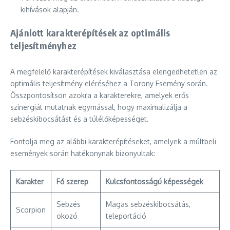
kihívások alapján.
Ajánlott karakterépítések az optimális
teljesítményhez
A megfelelő karakterépítések kiválasztása elengedhetetlen az
optimális teljesítmény eléréséhez a Torony Esemény során.
Összpontosítson azokra a karakterekre, amelyek erős
szinergiát mutatnak egymással, hogy maximalizálja a
sebzéskibocsátást és a túlélőképességet.
Fontolja meg az alábbi karakterépítéseket, amelyek a múltbeli
események során hatékonynak bizonyultak:
Karakter
Fő szerep
Kulcsfontosságú képességek
Sebzés
Magas sebzéskibocsátás,
Scorpion
okozó
teleportáció