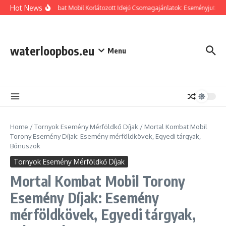
Skip to content
Hot News
Mortal Kombat Mobil Korlátozott Idejű Csomagajánlatok: Eseményjutalmak,
waterloopbos.eu
Menu
Home
/
Tornyok Esemény Mérföldkő Díjak
/
Mortal Kombat Mobil
Torony Esemény Díjak: Esemény mérföldkövek, Egyedi tárgyak,
Bónuszok
Tornyok Esemény Mérföldkő Díjak
Mortal Kombat Mobil Torony
Esemény Díjak: Esemény
mérföldkövek, Egyedi tárgyak,