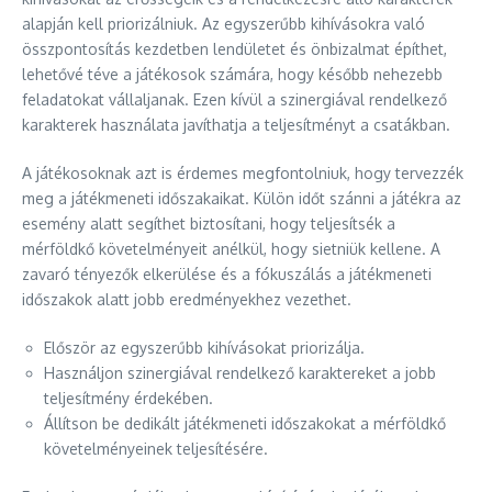
alapján kell priorizálniuk. Az egyszerűbb kihívásokra való
összpontosítás kezdetben lendületet és önbizalmat építhet,
lehetővé téve a játékosok számára, hogy később nehezebb
feladatokat vállaljanak. Ezen kívül a szinergiával rendelkező
karakterek használata javíthatja a teljesítményt a csatákban.
A játékosoknak azt is érdemes megfontolniuk, hogy tervezzék
meg a játékmeneti időszakaikat. Külön időt szánni a játékra az
esemény alatt segíthet biztosítani, hogy teljesítsék a
mérföldkő követelményeit anélkül, hogy sietniük kellene. A
zavaró tényezők elkerülése és a fókuszálás a játékmeneti
időszakok alatt jobb eredményekhez vezethet.
Először az egyszerűbb kihívásokat priorizálja.
Használjon szinergiával rendelkező karaktereket a jobb
teljesítmény érdekében.
Állítson be dedikált játékmeneti időszakokat a mérföldkő
követelményeinek teljesítésére.