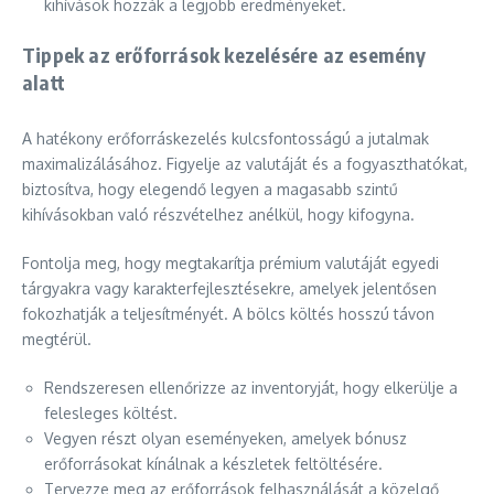
kihívások hozzák a legjobb eredményeket.
Tippek az erőforrások kezelésére az esemény
alatt
A hatékony erőforráskezelés kulcsfontosságú a jutalmak
maximalizálásához. Figyelje az valutáját és a fogyaszthatókat,
biztosítva, hogy elegendő legyen a magasabb szintű
kihívásokban való részvételhez anélkül, hogy kifogyna.
Fontolja meg, hogy megtakarítja prémium valutáját egyedi
tárgyakra vagy karakterfejlesztésekre, amelyek jelentősen
fokozhatják a teljesítményét. A bölcs költés hosszú távon
megtérül.
Rendszeresen ellenőrizze az inventoryját, hogy elkerülje a
felesleges költést.
Vegyen részt olyan eseményeken, amelyek bónusz
erőforrásokat kínálnak a készletek feltöltésére.
Tervezze meg az erőforrások felhasználását a közelgő