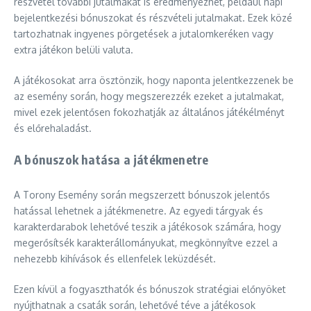
részvétel további jutalmakat is eredményezhet, például napi
bejelentkezési bónuszokat és részvételi jutalmakat. Ezek közé
tartozhatnak ingyenes pörgetések a jutalomkeréken vagy
extra játékon belüli valuta.
A játékosokat arra ösztönzik, hogy naponta jelentkezzenek be
az esemény során, hogy megszerezzék ezeket a jutalmakat,
mivel ezek jelentősen fokozhatják az általános játékélményt
és előrehaladást.
A bónuszok hatása a játékmenetre
A Torony Esemény során megszerzett bónuszok jelentős
hatással lehetnek a játékmenetre. Az egyedi tárgyak és
karakterdarabok lehetővé teszik a játékosok számára, hogy
megerősítsék karakterállományukat, megkönnyítve ezzel a
nehezebb kihívások és ellenfelek leküzdését.
Ezen kívül a fogyaszthatók és bónuszok stratégiai előnyöket
nyújthatnak a csaták során, lehetővé téve a játékosok