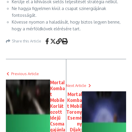
Kerülje el a kihívások sietős teljesítését stratégia nélkül.
Ne hagyja figyelmen kívül a csapat szinergiájának
fontosságát.
Kövesse nyomon a haladását, hogy biztos legyen benne,
hogy a mérföldkövek elérésére tart.
Share this Article
Previous Article
Mortal
Next Article
Komba
t
Mortal
Mobile
Komba
Korlát
t Mobil
ozott
Torony
Idejű
Esemé
Csoma
ny
gajánla
Díjak: