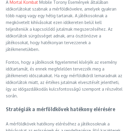
A
Mortal Kombat
Mobile Torony Események általában
időkorlátokat szabnak a mérföldkövekre, amelyek gyakran
több napig vagy egy hétig tartanak. A játékosoknak a
megkövetelt kihívásokat ezen időkereten belül kell
teljesíteniük a kapcsolódó jutalmak megszerzéséhez. Az
időkorlátok sürgősséget adnak, arra ösztönözve a
játékosokat, hogy hatékonyan tervezzenek a
játékmenetükben.
Fontos, hogy a játékosok figyelemmel kísérjék az esemény
időtartamát, és ennek megfelelően tervezzék meg a
játékmeneti időszakaikat. Ha egy mérföldkőről lemaradnak az
időkorlátok miatt, az értékes jutalmak elvesztését jelentheti,
így az időgazdálkodás kulcsfontosságú szempont a részvétel
során.
Stratégiák a mérföldkövek hatékony elérésére
A mérföldkövek hatékony eléréséhez a játékosoknak a
kihívásokat az erősségeik és a rendelkezésre álló karakterek