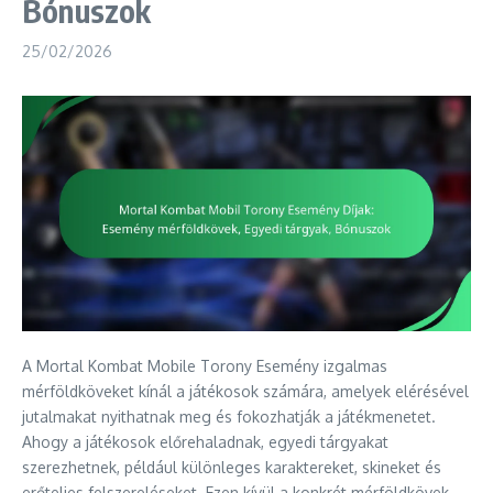
Bónuszok
25/02/2026
A Mortal Kombat Mobile Torony Esemény izgalmas
mérföldköveket kínál a játékosok számára, amelyek elérésével
jutalmakat nyithatnak meg és fokozhatják a játékmenetet.
Ahogy a játékosok előrehaladnak, egyedi tárgyakat
szerezhetnek, például különleges karaktereket, skineket és
erőteljes felszereléseket. Ezen kívül a konkrét mérföldkövek