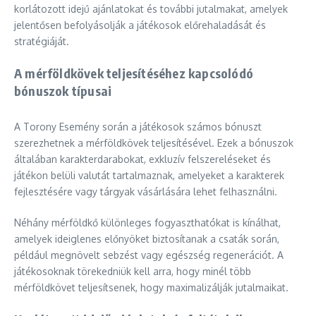
korlátozott idejű ajánlatokat és további jutalmakat, amelyek
jelentősen befolyásolják a játékosok előrehaladását és
stratégiáját.
A mérföldkövek teljesítéséhez kapcsolódó
bónuszok típusai
A Torony Esemény során a játékosok számos bónuszt
szerezhetnek a mérföldkövek teljesítésével. Ezek a bónuszok
általában karakterdarabokat, exkluzív felszereléseket és
játékon belüli valutát tartalmaznak, amelyeket a karakterek
fejlesztésére vagy tárgyak vásárlására lehet felhasználni.
Néhány mérföldkő különleges fogyaszthatókat is kínálhat,
amelyek ideiglenes előnyöket biztosítanak a csaták során,
például megnövelt sebzést vagy egészség regenerációt. A
játékosoknak törekedniük kell arra, hogy minél több
mérföldkövet teljesítsenek, hogy maximalizálják jutalmaikat.