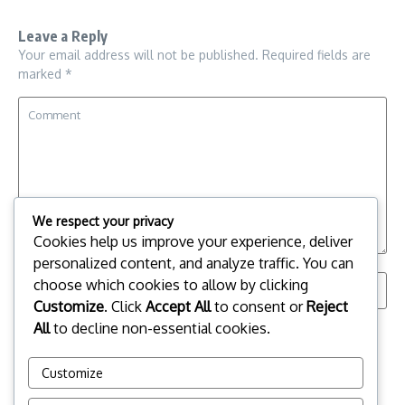
Leave a Reply
Your email address will not be published.
Required fields are
marked
*
We respect your privacy
Cookies help us improve your experience, deliver
personalized content, and analyze traffic. You can
choose which cookies to allow by clicking
Customize
. Click
Accept All
to consent or
Reject
All
to decline non-essential cookies.
Save my name, email, and website in this browser for the
next time I comment.
Customize