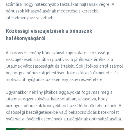
számára, hogy hatékonyabb taktikákat hajtsanak végre. A
bónuszok kihasználásának megértése sikeresebb
játékélményhez vezethet.
Közösségi visszajelzések a bónuszok
hatékonyságáról
A Torony Esemény bónuszaival kapcsolatos közösségi
visszajelzések általában pozitívak, a játékosok értékelik a
jutalmak változatosságát és értékét. Sok játékos arról számol
be, hogy a bónuszok jelentősen fokozzák a játékmenetet és
motivációt nyújtanak az esemény aktív részvételére.
Ugyanakkor néhány játékos aggályokat fogalmaz meg a
jutalmak egyensúlyával kapcsolatban, javasolva, hogy
bizonyos bónuszok könnyebben hozzáférhetők lehetnének. A
közösségi beszélgetésekbe való bekapcsolódás betekintést
nyújthat a jövőbeli események stratégiáinak optimalizálásába.