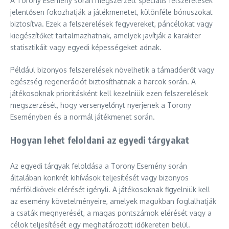
A Torony Esemény során megszerzett speciális felszerelések
jelentősen fokozhatják a játékmenetet, különféle bónuszokat
biztosítva. Ezek a felszerelések fegyvereket, páncélokat vagy
kiegészítőket tartalmazhatnak, amelyek javítják a karakter
statisztikáit vagy egyedi képességeket adnak.
Például bizonyos felszerelések növelhetik a támadóerőt vagy
egészség regenerációt biztosíthatnak a harcok során. A
játékosoknak prioritásként kell kezelniük ezen felszerelések
megszerzését, hogy versenyelőnyt nyerjenek a Torony
Eseményben és a normál játékmenet során.
Hogyan lehet feloldani az egyedi tárgyakat
Az egyedi tárgyak feloldása a Torony Esemény során
általában konkrét kihívások teljesítését vagy bizonyos
mérföldkövek elérését igényli. A játékosoknak figyelniük kell
az esemény követelményeire, amelyek magukban foglalhatják
a csaták megnyerését, a magas pontszámok elérését vagy a
célok teljesítését egy meghatározott időkereten belül.