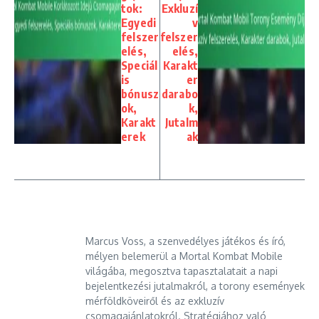
tok:
Exkluzí
Egyedi
v
felszer
felszer
elés,
elés,
Speciál
Karakt
is
er
bónusz
darabo
ok,
k,
Karakt
Jutalm
erek
ak
Marcus Voss, a szenvedélyes játékos és író,
mélyen belemerül a Mortal Kombat Mobile
világába, megosztva tapasztalatait a napi
bejelentkezési jutalmakról, a torony események
mérföldköveiről és az exkluzív
csomagajánlatokról. Stratégiához való