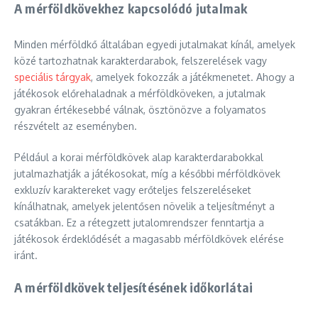
A mérföldkövekhez kapcsolódó jutalmak
Minden mérföldkő általában egyedi jutalmakat kínál, amelyek
közé tartozhatnak karakterdarabok, felszerelések vagy
speciális tárgyak
, amelyek fokozzák a játékmenetet. Ahogy a
játékosok előrehaladnak a mérföldköveken, a jutalmak
gyakran értékesebbé válnak, ösztönözve a folyamatos
részvételt az eseményben.
Például a korai mérföldkövek alap karakterdarabokkal
jutalmazhatják a játékosokat, míg a későbbi mérföldkövek
exkluzív karaktereket vagy erőteljes felszereléseket
kínálhatnak, amelyek jelentősen növelik a teljesítményt a
csatákban. Ez a rétegzett jutalomrendszer fenntartja a
játékosok érdeklődését a magasabb mérföldkövek elérése
iránt.
A mérföldkövek teljesítésének időkorlátai