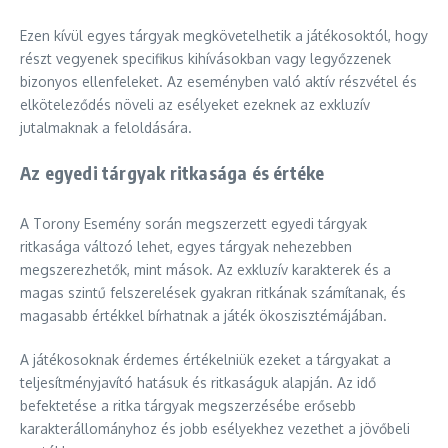
Ezen kívül egyes tárgyak megkövetelhetik a játékosoktól, hogy
részt vegyenek specifikus kihívásokban vagy legyőzzenek
bizonyos ellenfeleket. Az eseményben való aktív részvétel és
elköteleződés növeli az esélyeket ezeknek az exkluzív
jutalmaknak a feloldására.
Az egyedi tárgyak ritkasága és értéke
A Torony Esemény során megszerzett egyedi tárgyak
ritkasága változó lehet, egyes tárgyak nehezebben
megszerezhetők, mint mások. Az exkluzív karakterek és a
magas szintű felszerelések gyakran ritkának számítanak, és
magasabb értékkel bírhatnak a játék ökoszisztémájában.
A játékosoknak érdemes értékelniük ezeket a tárgyakat a
teljesítményjavító hatásuk és ritkaságuk alapján. Az idő
befektetése a ritka tárgyak megszerzésébe erősebb
karakterállományhoz és jobb esélyekhez vezethet a jövőbeli