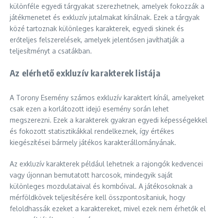
különféle egyedi tárgyakat szerezhetnek, amelyek fokozzák a
játékmenetet és exkluzív jutalmakat kínálnak. Ezek a tárgyak
közé tartoznak különleges karakterek, egyedi skinek és
erőteljes felszerelések, amelyek jelentősen javíthatják a
teljesítményt a csatákban.
Az elérhető exkluzív karakterek listája
A Torony Esemény számos exkluzív karaktert kínál, amelyeket
csak ezen a korlátozott idejű esemény során lehet
megszerezni. Ezek a karakterek gyakran egyedi képességekkel
és fokozott statisztikákkal rendelkeznek, így értékes
kiegészítései bármely játékos karakterállományának.
Az exkluzív karakterek például lehetnek a rajongók kedvencei
vagy újonnan bemutatott harcosok, mindegyik saját
különleges mozdulataival és kombóival. A játékosoknak a
mérföldkövek teljesítésére kell összpontosítaniuk, hogy
feloldhassák ezeket a karaktereket, mivel ezek nem érhetők el