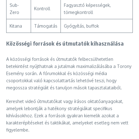
Sub-
Fagyasztó képességek,
Kontroll
Zero
tömegkontroll
Kitana
Támogatás
Gyógyítás, buffok
Közösségi források és útmutatók kihasználása
A közösségi források és útmutatók felbecsülhetetlen
betekintést nyújthatnak a jutalmak maximalizálásába a Torony
Esemény során. A fórumokkal és közösségi média
csoportokkal való kapcsolattartás lehetővé teszi, hogy
megossza stratégiáit és tanuljon mások tapasztalataiból.
Kereshet videó útmutatókat vagy írásos oktatóanyagokat,
amelyek lebontják a hatékony stratégiákat specifikus
kihívásokhoz. Ezek a források gyakran kiemelik azokat a
karakterépítéseket és taktikákat, amelyeket esetleg nem vett
figyelembe.