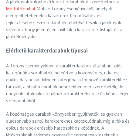
A játékosok különböző karakterdarabokat szerezhetnek a
Mortal Kombat
Mobile Torony Eseményeiből, amelyek
elengedhetetlenek a karakterek feloldásához és
fejlesztéséhez. Ezek a darabok lehetővé teszik a játékosok
számára, hogy jelentősen javítsák a karaktereik listáját és a
játékélményüket.
Elérhető karakterdarabok típusai
A Torony Eseményekben a karakterdarabok általában több
kategóriába sorolhatók, beleértve a közönséges, ritka és
epikus darabokat. Minden kategória különböző karakterekhez
tartozik, a ritkább darabok nehezebben megszerezhetők, de
nagyobb jutalmakat kínálnak a karakterek ereje és képességei
szempontjából.
A közönséges darabok könnyebben gyűjthetők, és gyakran
alacsonyabb szintű karakterekhez kapcsolódnak, míg a ritka és
epikus darabok erősebb harcosokhoz kötődnek. A
játékosoknak érdemes egyensúlyt teremteniük ezeknek a