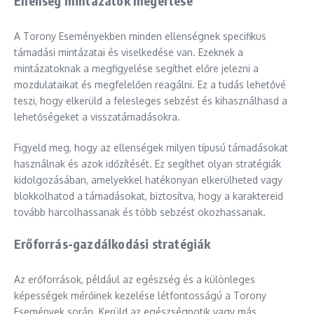
Ellenség mintázatok megértése
A Torony Eseményekben minden ellenségnek specifikus
támadási mintázatai és viselkedése van. Ezeknek a
mintázatoknak a megfigyelése segíthet előre jelezni a
mozdulataikat és megfelelően reagálni. Ez a tudás lehetővé
teszi, hogy elkerüld a felesleges sebzést és kihasználhasd a
lehetőségeket a visszatámadásokra.
Figyeld meg, hogy az ellenségek milyen típusú támadásokat
használnak és azok időzítését. Ez segíthet olyan stratégiák
kidolgozásában, amelyekkel hatékonyan elkerülheted vagy
blokkolhatod a támadásokat, biztosítva, hogy a karaktereid
tovább harcolhassanak és több sebzést okozhassanak.
Erőforrás-gazdálkodási stratégiák
Az erőforrások, például az egészség és a különleges
képességek mérőinek kezelése létfontosságú a Torony
Események során. Kerüld az egészségpotik vagy más