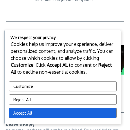
Related Posts
We respect your privacy
Cookies help us improve your experience, deliver
personalized content, and analyze traffic. You can
choose which cookies to allow by clicking
Customize
. Click
Accept All
to consent or
Reject
All
to decline non-essential cookies.
Mortal Kombat Mobil Torony
Mortal Kombat Mobil Torony
Esemény Díjak: Egyedi ajánlatok,
Esemény Díjak: Esemény-
Customize
Exklu ...
specifikus juta ...
09/03/2026
09/03/2026
Reject All
Accept All
Leave a Reply