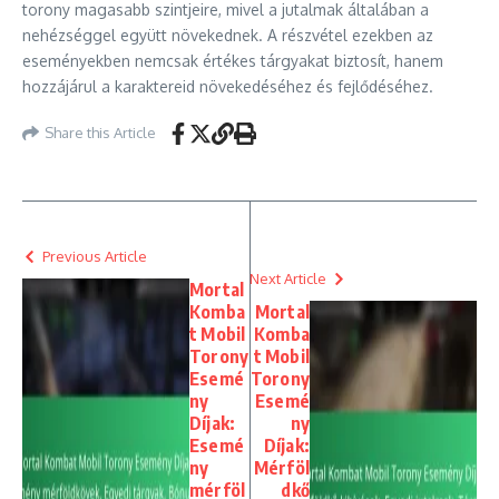
torony magasabb szintjeire, mivel a jutalmak általában a
nehézséggel együtt növekednek. A részvétel ezekben az
eseményekben nemcsak értékes tárgyakat biztosít, hanem
hozzájárul a karaktereid növekedéséhez és fejlődéséhez.
Share this Article
Previous Article
Next Article
Mortal
Komba
Mortal
t Mobil
Komba
Torony
t Mobil
Esemé
Torony
ny
Esemé
Díjak:
ny
Esemé
Díjak:
ny
Mérföl
mérföl
dkő