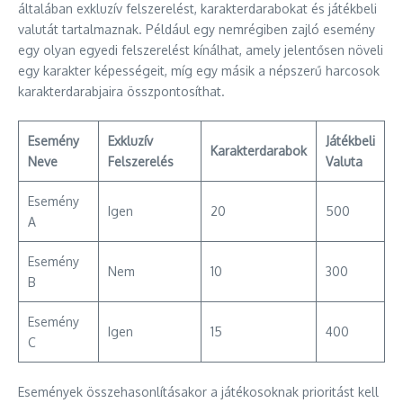
általában exkluzív felszerelést, karakterdarabokat és játékbeli
valutát tartalmaznak. Például egy nemrégiben zajló esemény
egy olyan egyedi felszerelést kínálhat, amely jelentősen növeli
egy karakter képességeit, míg egy másik a népszerű harcosok
karakterdarabjaira összpontosíthat.
Esemény
Exkluzív
Játékbeli
Karakterdarabok
Neve
Felszerelés
Valuta
Esemény
Igen
20
500
A
Esemény
Nem
10
300
B
Esemény
Igen
15
400
C
Események összehasonlításakor a játékosoknak prioritást kell