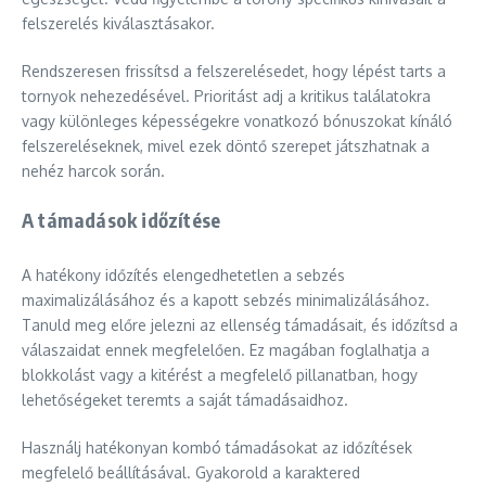
felszerelés kiválasztásakor.
Rendszeresen frissítsd a felszerelésedet, hogy lépést tarts a
tornyok nehezedésével. Prioritást adj a kritikus találatokra
vagy különleges képességekre vonatkozó bónuszokat kínáló
felszereléseknek, mivel ezek döntő szerepet játszhatnak a
nehéz harcok során.
A támadások időzítése
A hatékony időzítés elengedhetetlen a sebzés
maximalizálásához és a kapott sebzés minimalizálásához.
Tanuld meg előre jelezni az ellenség támadásait, és időzítsd a
válaszaidat ennek megfelelően. Ez magában foglalhatja a
blokkolást vagy a kitérést a megfelelő pillanatban, hogy
lehetőségeket teremts a saját támadásaidhoz.
Használj hatékonyan kombó támadásokat az időzítések
megfelelő beállításával. Gyakorold a karaktered