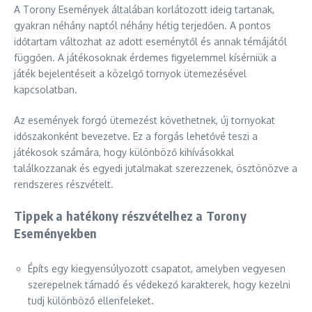
A Torony Események általában korlátozott ideig tartanak,
gyakran néhány naptól néhány hétig terjedően. A pontos
időtartam változhat az adott eseménytől és annak témájától
függően. A játékosoknak érdemes figyelemmel kísérniük a
játék bejelentéseit a közelgő tornyok ütemezésével
kapcsolatban.
Az események forgó ütemezést követhetnek, új tornyokat
időszakonként bevezetve. Ez a forgás lehetővé teszi a
játékosok számára, hogy különböző kihívásokkal
találkozzanak és egyedi jutalmakat szerezzenek, ösztönözve a
rendszeres részvételt.
Tippek a hatékony részvételhez a Torony
Eseményekben
Építs egy kiegyensúlyozott csapatot, amelyben vegyesen
szerepelnek támadó és védekező karakterek, hogy kezelni
tudj különböző ellenfeleket.