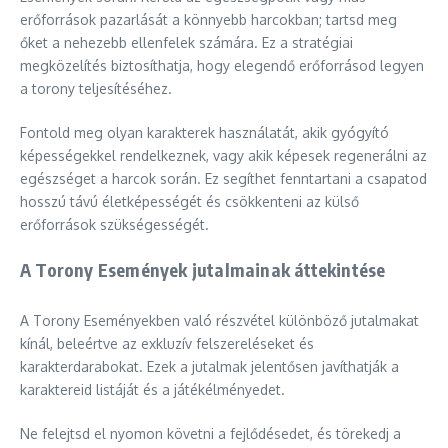
erőforrások pazarlását a könnyebb harcokban; tartsd meg
őket a nehezebb ellenfelek számára. Ez a stratégiai
megközelítés biztosíthatja, hogy elegendő erőforrásod legyen
a torony teljesítéséhez.
Fontold meg olyan karakterek használatát, akik gyógyító
képességekkel rendelkeznek, vagy akik képesek regenerálni az
egészséget a harcok során. Ez segíthet fenntartani a csapatod
hosszú távú életképességét és csökkenteni az külső
erőforrások szükségességét.
A Torony Események jutalmainak áttekintése
A Torony Eseményekben való részvétel különböző jutalmakat
kínál, beleértve az exkluzív felszereléseket és
karakterdarabokat. Ezek a jutalmak jelentősen javíthatják a
karaktereid listáját és a játékélményedet.
Ne felejtsd el nyomon követni a fejlődésedet, és törekedj a