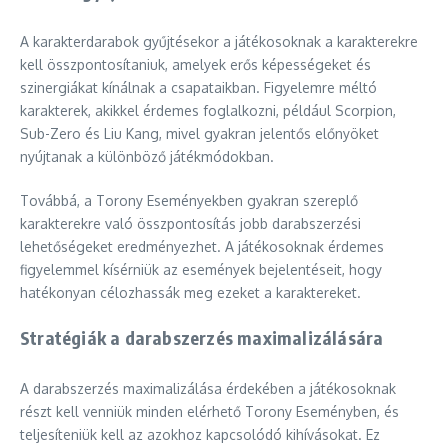
A karakterdarabok gyűjtésekor a játékosoknak a karakterekre
kell összpontosítaniuk, amelyek erős képességeket és
szinergiákat kínálnak a csapataikban. Figyelemre méltó
karakterek, akikkel érdemes foglalkozni, például Scorpion,
Sub-Zero és Liu Kang, mivel gyakran jelentős előnyöket
nyújtanak a különböző játékmódokban.
Továbbá, a Torony Eseményekben gyakran szereplő
karakterekre való összpontosítás jobb darabszerzési
lehetőségeket eredményezhet. A játékosoknak érdemes
figyelemmel kísérniük az események bejelentéseit, hogy
hatékonyan célozhassák meg ezeket a karaktereket.
Stratégiák a darabszerzés maximalizálására
A darabszerzés maximalizálása érdekében a játékosoknak
részt kell venniük minden elérhető Torony Eseményben, és
teljesíteniük kell az azokhoz kapcsolódó kihívásokat. Ez