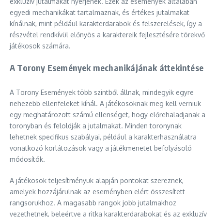
exkluzív jutalmakat nyerjenek. Ezek az események általában
egyedi mechanikákat tartalmaznak, és értékes jutalmakat
kínálnak, mint például karakterdarabok és felszerelések, így a
részvétel rendkívül előnyös a karaktereik fejlesztésére törekvő
játékosok számára.
A Torony Események mechanikájának áttekintése
A Torony Események több szintből állnak, mindegyik egyre
nehezebb ellenfeleket kínál. A játékosoknak meg kell verniük
egy meghatározott számú ellenséget, hogy előrehaladjanak a
toronyban és feloldják a jutalmakat. Minden toronynak
lehetnek specifikus szabályai, például a karakterhasználatra
vonatkozó korlátozások vagy a játékmenetet befolyásoló
módosítók.
A játékosok teljesítményük alapján pontokat szereznek,
amelyek hozzájárulnak az eseményben elért összesített
rangsorukhoz. A magasabb rangok jobb jutalmakhoz
vezethetnek, beleértve a ritka karakterdarabokat és az exkluzív