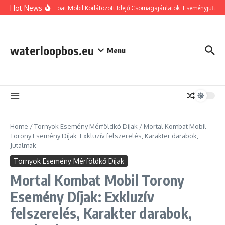
Skip to content
Hot News
Mortal Kombat Mobil Korlátozott Idejű Csomagajánlatok: Eseményjutalmak, 
waterloopbos.eu
Menu
Home
/
Tornyok Esemény Mérföldkő Díjak
/
Mortal Kombat Mobil
Torony Esemény Díjak: Exkluzív felszerelés, Karakter darabok,
Jutalmak
Tornyok Esemény Mérföldkő Díjak
Mortal Kombat Mobil Torony
Esemény Díjak: Exkluzív
felszerelés, Karakter darabok,