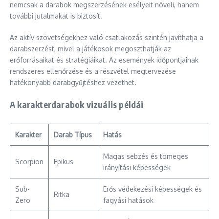
nemcsak a darabok megszerzésének esélyeit növeli, hanem
további jutalmakat is biztosít.
Az aktív szövetségekhez való csatlakozás szintén javíthatja a
darabszerzést, mivel a játékosok megoszthatják az
erőforrásaikat és stratégiáikat. Az események időpontjainak
rendszeres ellenőrzése és a részvétel megtervezése
hatékonyabb darabgyűjtéshez vezethet.
A karakterdarabok vizuális példái
Karakter
Darab Típus
Hatás
Magas sebzés és tömeges
Scorpion
Epikus
irányítási képességek
Sub-
Erős védekezési képességek és
Ritka
Zero
fagyási hatások