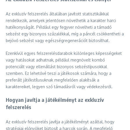
Az exkluzív felszerelés általában javított statisztikákkal
rendelkezik, amelyek jelentősen növelhetik a karakter harci
hatékonyságát. Például egy fegyver növelheti a támadó
sebzést egy bizonyos százalékkal, míg a páncél csökkentheti a
bejövő sebzést vagy egészségregenerációt biztosíthat.
Ezenkívül egyes felszerelésdarabok különleges képességeket
vagy hatásokat adhatnak, például megnövelt kombó
potenciált vagy ellenállást bizonyos sebzéstípusokkal
szemben. Ez lehetővé teszi a játékosok számára, hogy a
preferált játékstílusuknak megfelelően alakítsák a
karaktereiket, legyen szó támadásról vagy védekezésről.
Hogyan javítja a játékélményt az exkluzív
felszerelés
Az exkluzív felszerelés javítja a játékélményt azáltal, hogy
stratégiai előnyöket biztosít a harcok során. A megfelelő