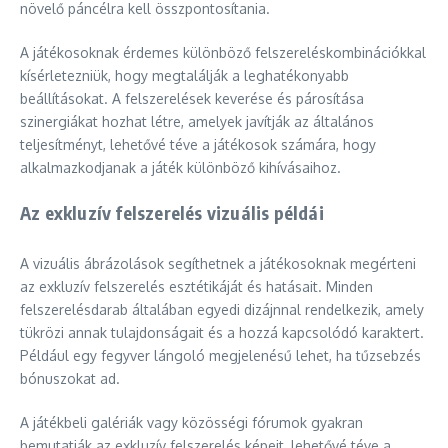
növelő páncélra kell összpontosítania.
A játékosoknak érdemes különböző felszereléskombinációkkal
kísérletezniük, hogy megtalálják a leghatékonyabb
beállításokat. A felszerelések keverése és párosítása
szinergiákat hozhat létre, amelyek javítják az általános
teljesítményt, lehetővé téve a játékosok számára, hogy
alkalmazkodjanak a játék különböző kihívásaihoz.
Az exkluzív felszerelés vizuális példái
A vizuális ábrázolások segíthetnek a játékosoknak megérteni
az exkluzív felszerelés esztétikáját és hatásait. Minden
felszerelésdarab általában egyedi dizájnnal rendelkezik, amely
tükrözi annak tulajdonságait és a hozzá kapcsolódó karaktert.
Például egy fegyver lángoló megjelenésű lehet, ha tűzsebzés
bónuszokat ad.
A játékbeli galériák vagy közösségi fórumok gyakran
bemutatják az exkluzív felszerelés képeit, lehetővé téve a