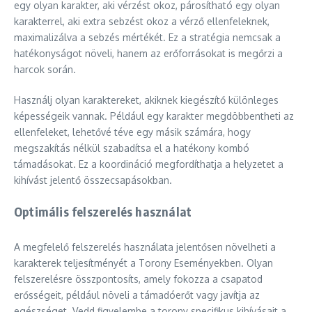
egy olyan karakter, aki vérzést okoz, párosítható egy olyan
karakterrel, aki extra sebzést okoz a vérző ellenfeleknek,
maximalizálva a sebzés mértékét. Ez a stratégia nemcsak a
hatékonyságot növeli, hanem az erőforrásokat is megőrzi a
harcok során.
Használj olyan karaktereket, akiknek kiegészítő különleges
képességeik vannak. Például egy karakter megdöbbentheti az
ellenfeleket, lehetővé téve egy másik számára, hogy
megszakítás nélkül szabadítsa el a hatékony kombó
támadásokat. Ez a koordináció megfordíthatja a helyzetet a
kihívást jelentő összecsapásokban.
Optimális felszerelés használat
A megfelelő felszerelés használata jelentősen növelheti a
karakterek teljesítményét a Torony Eseményekben. Olyan
felszerelésre összpontosíts, amely fokozza a csapatod
erősségeit, például növeli a támadóerőt vagy javítja az
egészséget. Vedd figyelembe a torony specifikus kihívásait a