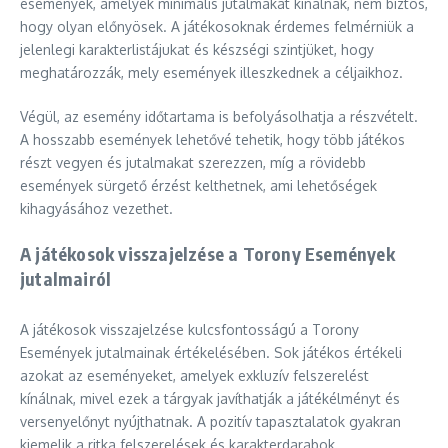
események, amelyek minimális jutalmakat kínálnak, nem biztos,
hogy olyan előnyösek. A játékosoknak érdemes felmérniük a
jelenlegi karakterlistájukat és készségi szintjüket, hogy
meghatározzák, mely események illeszkednek a céljaikhoz.
Végül, az esemény időtartama is befolyásolhatja a részvételt.
A hosszabb események lehetővé tehetik, hogy több játékos
részt vegyen és jutalmakat szerezzen, míg a rövidebb
események sürgető érzést kelthetnek, ami lehetőségek
kihagyásához vezethet.
A játékosok visszajelzése a Torony Események
jutalmairól
A játékosok visszajelzése kulcsfontosságú a Torony
Események jutalmainak értékelésében. Sok játékos értékeli
azokat az eseményeket, amelyek exkluzív felszerelést
kínálnak, mivel ezek a tárgyak javíthatják a játékélményt és
versenyelőnyt nyújthatnak. A pozitív tapasztalatok gyakran
kiemelik a ritka felszerelések és karakterdarabok