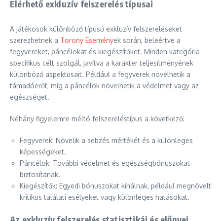
Elérhető exkluzív felszerelés típusai
A játékosok különböző típusú exkluzív felszereléseket
szerezhetnek a
Torony Esemény
ek során, beleértve a
fegyvereket, páncélokat és kiegészítőket. Minden kategória
specifikus célt szolgál, javítva a karakter teljesítményének
különböző aspektusait. Például a fegyverek növelhetik a
támadóerőt, míg a páncélok növelhetik a védelmet vagy az
egészséget.
Néhány figyelemre méltó felszereléstípus a következő:
Fegyverek: Növelik a sebzés mértékét és a különleges
képességeket.
Páncélok: További védelmet és egészségbónuszokat
biztosítanak.
Kiegészítők: Egyedi bónuszokat kínálnak, például megnövelt
kritikus találati esélyeket vagy különleges hatásokat.
Az exkluzív felszerelés statisztikái és előnyei