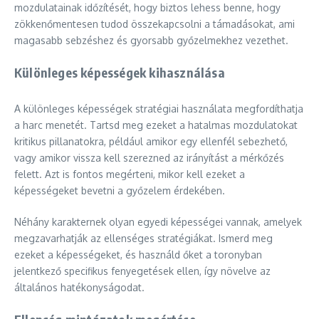
mozdulatainak időzítését, hogy biztos lehess benne, hogy
zökkenőmentesen tudod összekapcsolni a támadásokat, ami
magasabb sebzéshez és gyorsabb győzelmekhez vezethet.
Különleges képességek kihasználása
A különleges képességek stratégiai használata megfordíthatja
a harc menetét. Tartsd meg ezeket a hatalmas mozdulatokat
kritikus pillanatokra, például amikor egy ellenfél sebezhető,
vagy amikor vissza kell szerezned az irányítást a mérkőzés
felett. Azt is fontos megérteni, mikor kell ezeket a
képességeket bevetni a győzelem érdekében.
Néhány karakternek olyan egyedi képességei vannak, amelyek
megzavarhatják az ellenséges stratégiákat. Ismerd meg
ezeket a képességeket, és használd őket a toronyban
jelentkező specifikus fenyegetések ellen, így növelve az
általános hatékonyságodat.