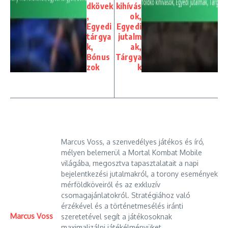
dkövek
kihívás
,
ok,
Egyedi
Egyedi
tárgya
jutalm
k,
ak,
Bónus
Tárgya
zok
k
Marcus Voss, a szenvedélyes játékos és író,
mélyen belemerül a Mortal Kombat Mobile
világába, megosztva tapasztalatait a napi
bejelentkezési jutalmakról, a torony események
mérföldköveiről és az exkluzív
csomagajánlatokról. Stratégiához való
érzékével és a történetmesélés iránti
Marcus Voss
szeretetével segít a játékosoknak
maximalizálni játékélményüket.