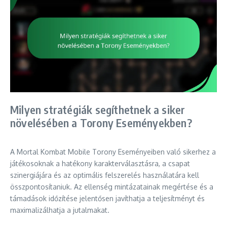
Milyen stratégiák segíthetnek a siker
növelésében a Torony Eseményekben?
A Mortal Kombat Mobile Torony Eseményeiben való sikerhez a
játékosoknak a hatékony karakterválasztásra, a csapat
szinergiájára és az optimális felszerelés használatára kell
összpontosítaniuk. Az ellenség mintázatainak megértése és a
támadások időzítése jelentősen javíthatja a teljesítményt és
maximalizálhatja a jutalmakat.