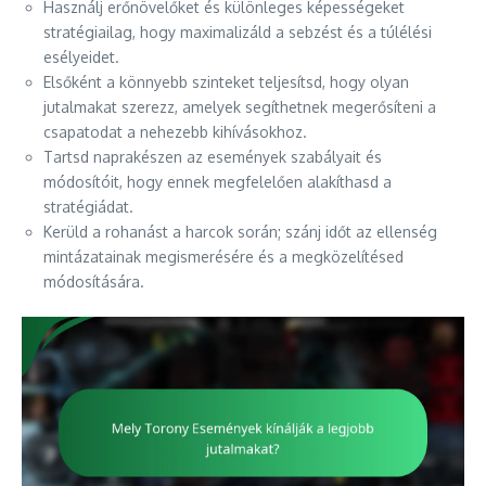
Használj erőnövelőket és különleges képességeket
stratégiailag, hogy maximalizáld a sebzést és a túlélési
esélyeidet.
Elsőként a könnyebb szinteket teljesítsd, hogy olyan
jutalmakat szerezz, amelyek segíthetnek megerősíteni a
csapatodat a nehezebb kihívásokhoz.
Tartsd naprakészen az események szabályait és
módosítóit, hogy ennek megfelelően alakíthasd a
stratégiádat.
Kerüld a rohanást a harcok során; szánj időt az ellenség
mintázatainak megismerésére és a megközelítésed
módosítására.