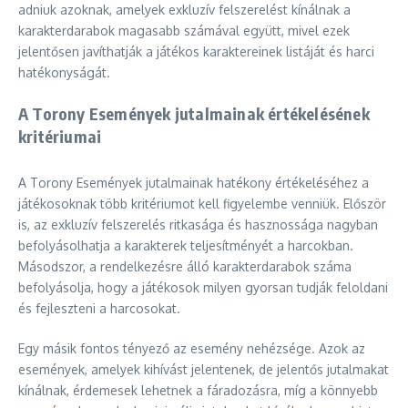
adniuk azoknak, amelyek exkluzív felszerelést kínálnak a
karakterdarabok magasabb számával együtt, mivel ezek
jelentősen javíthatják a játékos karaktereinek listáját és harci
hatékonyságát.
A Torony Események jutalmainak értékelésének
kritériumai
A Torony Események jutalmainak hatékony értékeléséhez a
játékosoknak több kritériumot kell figyelembe venniük. Először
is, az exkluzív felszerelés ritkasága és hasznossága nagyban
befolyásolhatja a karakterek teljesítményét a harcokban.
Másodszor, a rendelkezésre álló karakterdarabok száma
befolyásolja, hogy a játékosok milyen gyorsan tudják feloldani
és fejleszteni a harcosokat.
Egy másik fontos tényező az esemény nehézsége. Azok az
események, amelyek kihívást jelentenek, de jelentős jutalmakat
kínálnak, érdemesek lehetnek a fáradozásra, míg a könnyebb