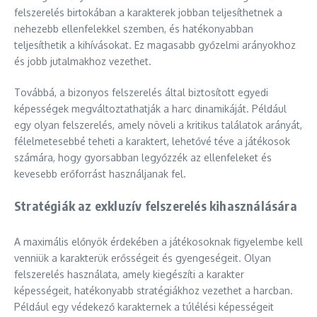
felszerelés birtokában a karakterek jobban teljesíthetnek a
nehezebb ellenfelekkel szemben, és hatékonyabban
teljesíthetik a kihívásokat. Ez magasabb győzelmi arányokhoz
és jobb jutalmakhoz vezethet.
Továbbá, a bizonyos felszerelés által biztosított egyedi
képességek megváltoztathatják a harc dinamikáját. Például
egy olyan felszerelés, amely növeli a kritikus találatok arányát,
félelmetesebbé teheti a karaktert, lehetővé téve a játékosok
számára, hogy gyorsabban legyőzzék az ellenfeleket és
kevesebb erőforrást használjanak fel.
Stratégiák az exkluzív felszerelés kihasználására
A maximális előnyök érdekében a játékosoknak figyelembe kell
venniük a karakterük erősségeit és gyengeségeit. Olyan
felszerelés használata, amely kiegészíti a karakter
képességeit, hatékonyabb stratégiákhoz vezethet a harcban.
Például egy védekező karakternek a túlélési képességeit