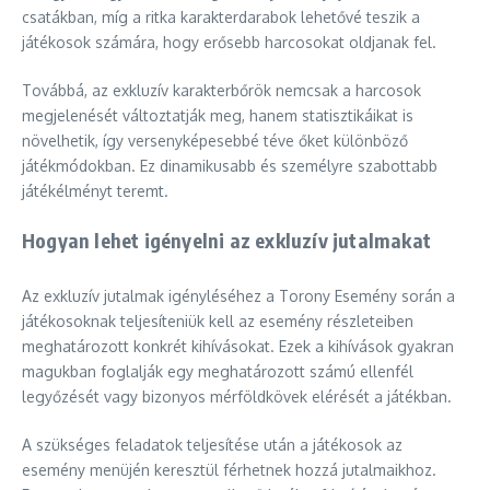
csatákban, míg a ritka karakterdarabok lehetővé teszik a
játékosok számára, hogy erősebb harcosokat oldjanak fel.
Továbbá, az exkluzív karakterbőrök nemcsak a harcosok
megjelenését változtatják meg, hanem statisztikáikat is
növelhetik, így versenyképesebbé téve őket különböző
játékmódokban. Ez dinamikusabb és személyre szabottabb
játékélményt teremt.
Hogyan lehet igényelni az exkluzív jutalmakat
Az exkluzív jutalmak igényléséhez a Torony Esemény során a
játékosoknak teljesíteniük kell az esemény részleteiben
meghatározott konkrét kihívásokat. Ezek a kihívások gyakran
magukban foglalják egy meghatározott számú ellenfél
legyőzését vagy bizonyos mérföldkövek elérését a játékban.
A szükséges feladatok teljesítése után a játékosok az
esemény menüjén keresztül férhetnek hozzá jutalmaikhoz.