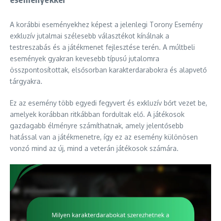
A korábbi eseményekhez képest a jelenlegi Torony Esemény
exkluzív jutalmai szélesebb választékot kínálnak a
testreszabás és a játékmenet fejlesztése terén. A múltbeli
események gyakran kevesebb típusú jutalomra
összpontosítottak, elsősorban karakterdarabokra és alapvető
tárgyakra.
Ez az esemény több egyedi fegyvert és exkluzív bőrt vezet be,
amelyek korábban ritkábban fordultak elő. A játékosok
gazdagabb élményre számíthatnak, amely jelentősebb
hatással van a játékmenetre, így ez az esemény különösen
vonzó mind az új, mind a veterán játékosok számára.