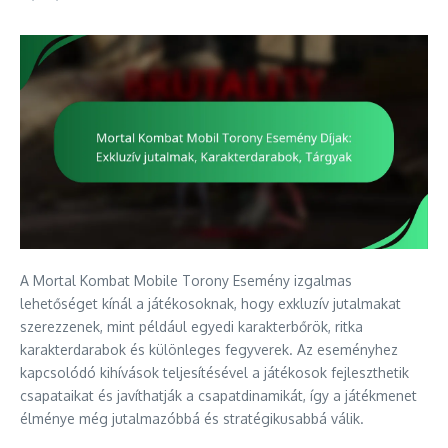
A Mortal Kombat Mobile Torony Esemény izgalmas
lehetőséget kínál a játékosoknak, hogy exkluzív jutalmakat
szerezzenek, mint például egyedi karakterbőrök, ritka
karakterdarabok és különleges fegyverek. Az eseményhez
kapcsolódó kihívások teljesítésével a játékosok fejleszthetik
csapataikat és javíthatják a csapatdinamikát, így a játékmenet
élménye még jutalmazóbbá és stratégikusabbá válik.