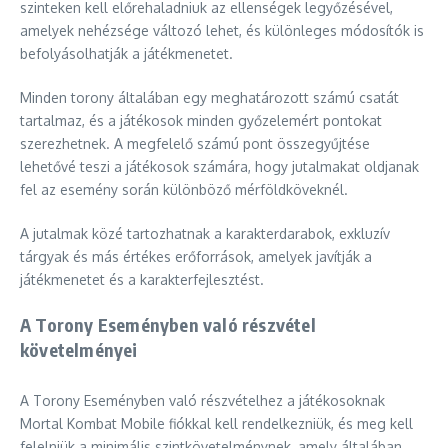
szinteken kell előrehaladniuk az ellenségek legyőzésével,
amelyek nehézsége változó lehet, és különleges módosítók is
befolyásolhatják a játékmenetet.
Minden torony általában egy meghatározott számú csatát
tartalmaz, és a játékosok minden győzelemért pontokat
szerezhetnek. A megfelelő számú pont összegyűjtése
lehetővé teszi a játékosok számára, hogy jutalmakat oldjanak
fel az esemény során különböző mérföldköveknél.
A jutalmak közé tartozhatnak a karakterdarabok, exkluzív
tárgyak és más értékes erőforrások, amelyek javítják a
játékmenetet és a karakterfejlesztést.
A Torony Eseményben való részvétel
követelményei
A Torony Eseményben való részvételhez a játékosoknak
Mortal Kombat Mobile fiókkal kell rendelkezniük, és meg kell
felelniük a minimális szintkövetelménynek, amely általában