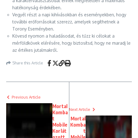
a karakterválasztásodat ennek megfelelően a maximális
hatékonyság érdekében.
Vegyél részt a napi kihívásokban és eseményekben, hogy
további erőforrásokat szerezz, amelyek segíthetnek a
Torony Eseményben.
Kövesd nyomon a haladásodat, és tűzz ki célokat a
mérföldkövek elérésére, hogy biztosítsd, hogy ne maradj le
az értékes jutalmakról.
Share this Article
Previous Article
Mortal
Next Article
Komba
t
Mortal
Mobile
Komba
Korlát
t
ozott
Mobile