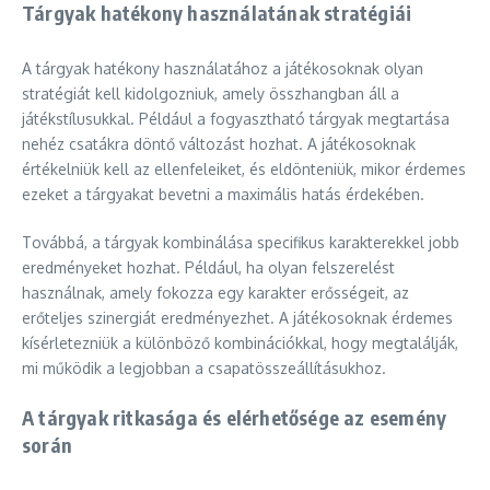
Tárgyak hatékony használatának stratégiái
A tárgyak hatékony használatához a játékosoknak olyan
stratégiát kell kidolgozniuk, amely összhangban áll a
játékstílusukkal. Például a fogyasztható tárgyak megtartása
nehéz csatákra döntő változást hozhat. A játékosoknak
értékelniük kell az ellenfeleiket, és eldönteniük, mikor érdemes
ezeket a tárgyakat bevetni a maximális hatás érdekében.
Továbbá, a tárgyak kombinálása specifikus karakterekkel jobb
eredményeket hozhat. Például, ha olyan felszerelést
használnak, amely fokozza egy karakter erősségeit, az
erőteljes szinergiát eredményezhet. A játékosoknak érdemes
kísérletezniük a különböző kombinációkkal, hogy megtalálják,
mi működik a legjobban a csapatösszeállításukhoz.
A tárgyak ritkasága és elérhetősége az esemény
során