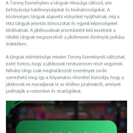
A Torony Eseményben a tárgyak ritkasága változó, ami
befolyásolja hatékonyságukat és kívánatosságukat. A
közönséges tárgyak alapvető előnyöket nyújthatnak, míg a
ritka tárgyak jelentős bónuszokat és egyedi képességeket
kínálhatnak. A játékosoknak prioritásként kell kezelniük a
ritkább tárgyak megszerzését a játékmenet élményük javítása
érdekében.
A tárgyak elérhetősége minden Torony Eseménynél változhat,
ezért fontos, hogy a játékosok rendszeresen részt vegyenek.
Néhány tárgy csak meghatározott események során
szerezhető meg, így a folyamatos részvétel biztosítja, hogy a
játékosok ne maradjanak le az értékes jutalmakról, amelyek
javíthatják a rosterüket és stratégiáikat.