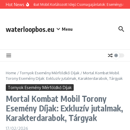
Skip to content
Hot News
Mortal Kombat Mobil Korlátozott Idejű Csomagajánlatok: Eseményjutalmak
waterloopbos.eu
Menu
Home
/
Tornyok Esemény Mérföldkő Díjak
/
Mortal Kombat Mobil
Torony Esemény Díjak: Exkluzív jutalmak, Karakterdarabok, Tárgyak
Tornyok Esemény Mérföldkő Díjak
Mortal Kombat Mobil Torony
Esemény Díjak: Exkluzív jutalmak,
Karakterdarabok, Tárgyak
17/02/2026