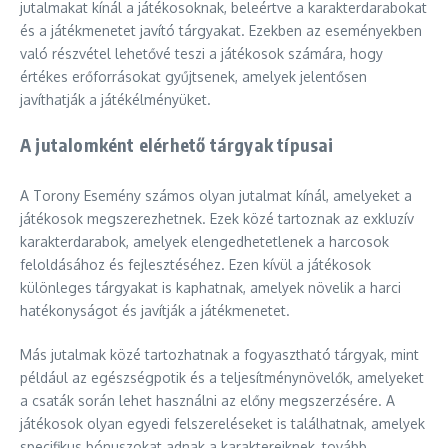
jutalmakat kínál a játékosoknak, beleértve a karakterdarabokat
és a játékmenetet javító tárgyakat. Ezekben az eseményekben
való részvétel lehetővé teszi a játékosok számára, hogy
értékes erőforrásokat gyűjtsenek, amelyek jelentősen
javíthatják a játékélményüket.
A jutalomként elérhető tárgyak típusai
A Torony Esemény számos olyan jutalmat kínál, amelyeket a
játékosok megszerezhetnek. Ezek közé tartoznak az exkluzív
karakterdarabok, amelyek elengedhetetlenek a harcosok
feloldásához és fejlesztéséhez. Ezen kívül a játékosok
különleges tárgyakat is kaphatnak, amelyek növelik a harci
hatékonyságot és javítják a játékmenetet.
Más jutalmak közé tartozhatnak a fogyasztható tárgyak, mint
például az egészségpotik és a teljesítménynövelők, amelyeket
a csaták során lehet használni az előny megszerzésére. A
játékosok olyan egyedi felszereléseket is találhatnak, amelyek
specifikus bónuszokat adnak a karaktereiknek, tovább