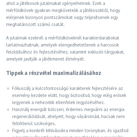
ahol a játékosok jutalmakat igényelhetnek. Ezek a
mérföldkövek gyakran megkövetelik a játékosoktól, hogy
elérjenek bizonyos pontszámokat vagy teljesítsenek egy
meghatározott számú csatát.
A jutalmak ezeknél a mérföldköveknél karakterdarabokat
tartalmazhatnak, amelyek elengedhetetlenek a harcosok
feloldásához és fejlesztéséhez, valamint exkluzív tárgyakat,
amelyek javítják a játékmenet élményét.
Tippek a részvétel maximalizálásához
Fókuszálj a kulcsfontosságú karakterek fejlesztésére az
esemény kezdete előtt, hogy biztosítsd, hogy elég erősek
legyenek a nehezebb ellenfelek legyőzéséhez.
Használj energiát bölcsen; érdemes megvárni az energia
regenerálódását, ahelyett, hogy vásárolnád, hacsak nem
feltétlenül szükséges.
Figyelj a konkrét kihívásokra minden toronyban, és igazítsd