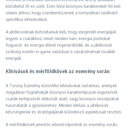
körülbelül 10-es szint. Ezen kívül bizonyos karaktereket fel kell
oldani ahhoz, hogy szembenézzenek a tornyokban található
specifikus kihívásokkal.
A játékosoknak biztosítaniuk kell, hogy elegendő energiájuk
legyen a csatákhoz, mivel minden harc energia pontokat
fogyaszt. Az energia idővel regenerálódik, de a játékosok
szükség esetén in-game valutával is vásárolhatnak további
energiát.
Kihívások és mérföldkövek az esemény során
A Torony Esemény különféle kihívásokat tartalmaz, amelyek
magukban foglalhatják bizonyos karaktertípusok legyőzését,
csaták befejezését időkorlát alatt, vagy bizonyos mozdulatok
használatát a győzelemhez. Minden kihívás a játékosok
készségeinek és stratégiájának különböző aspektusait teszteli.
A mérföldkövek jelentős ellenőrzőpontok az esemény során,