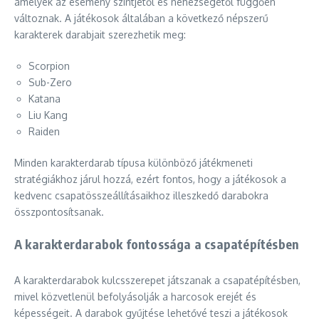
amelyek az esemény szintjétől és nehézségétől függően
változnak. A játékosok általában a következő népszerű
karakterek darabjait szerezhetik meg:
Scorpion
Sub-Zero
Katana
Liu Kang
Raiden
Minden karakterdarab típusa különböző játékmeneti
stratégiákhoz járul hozzá, ezért fontos, hogy a játékosok a
kedvenc csapatösszeállításaikhoz illeszkedő darabokra
összpontosítsanak.
A karakterdarabok fontossága a csapatépítésben
A karakterdarabok kulcsszerepet játszanak a csapatépítésben,
mivel közvetlenül befolyásolják a harcosok erejét és
képességeit. A darabok gyűjtése lehetővé teszi a játékosok