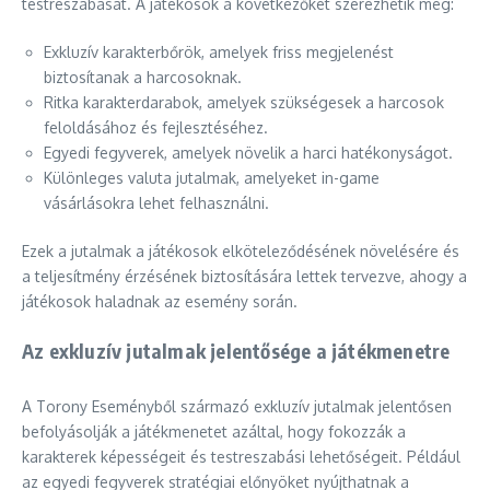
testreszabását. A játékosok a következőket szerezhetik meg:
Exkluzív karakterbőrök, amelyek friss megjelenést
biztosítanak a harcosoknak.
Ritka karakterdarabok, amelyek szükségesek a harcosok
feloldásához és fejlesztéséhez.
Egyedi fegyverek, amelyek növelik a harci hatékonyságot.
Különleges valuta jutalmak, amelyeket in-game
vásárlásokra lehet felhasználni.
Ezek a jutalmak a játékosok elköteleződésének növelésére és
a teljesítmény érzésének biztosítására lettek tervezve, ahogy a
játékosok haladnak az esemény során.
Az exkluzív jutalmak jelentősége a játékmenetre
A Torony Eseményből származó exkluzív jutalmak jelentősen
befolyásolják a játékmenetet azáltal, hogy fokozzák a
karakterek képességeit és testreszabási lehetőségeit. Például
az egyedi fegyverek stratégiai előnyöket nyújthatnak a