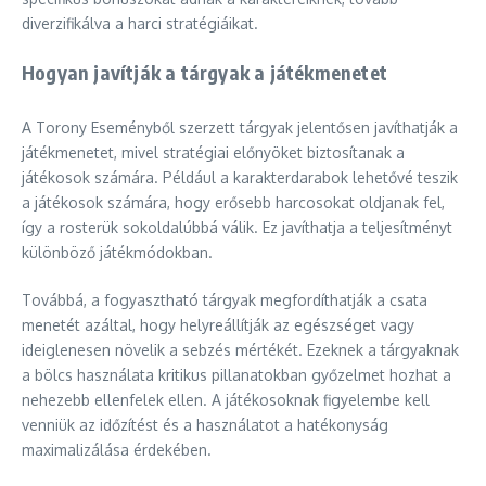
diverzifikálva a harci stratégiáikat.
Hogyan javítják a tárgyak a játékmenetet
A Torony Eseményből szerzett tárgyak jelentősen javíthatják a
játékmenetet, mivel stratégiai előnyöket biztosítanak a
játékosok számára. Például a karakterdarabok lehetővé teszik
a játékosok számára, hogy erősebb harcosokat oldjanak fel,
így a rosterük sokoldalúbbá válik. Ez javíthatja a teljesítményt
különböző játékmódokban.
Továbbá, a fogyasztható tárgyak megfordíthatják a csata
menetét azáltal, hogy helyreállítják az egészséget vagy
ideiglenesen növelik a sebzés mértékét. Ezeknek a tárgyaknak
a bölcs használata kritikus pillanatokban győzelmet hozhat a
nehezebb ellenfelek ellen. A játékosoknak figyelembe kell
venniük az időzítést és a használatot a hatékonyság
maximalizálása érdekében.