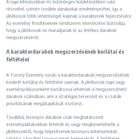
A napi kihívásokban és különleges küldetésekben való
részvétel szintén további darabokat eredményezhet, így a
játékosok több lehetőséget kapnak a karaktereik fejlesztésére.
Az esemény frissítéseinek rendszeres ellenőrzése biztosítja,
hogy a játékosok ne maradjanak le az értékes darabok
megszerzéséről.
A karakterdarabok megszerzésének korlátai és
feltételei
A Torony Esemény során a karakterdarabok megszerzésének
konkrét korlátai és feltételei vannak. A játékosok napi vagy
eseményciklusonként korlátozva lehetnek a megszerezhető
darabok számában, ami a stratégiai tervezést és a csaták
prioritásának megállapítását ösztönzi.
Továbbá, bizonyos darabok csak meghatározott
eseményablakokban érhetők el, vagy megkövetelhetik a
játékosoktól, hogy teljesítsenek bizonyos kritériumokat,
például a korábbi toronyszintek befejezését. A feltételek