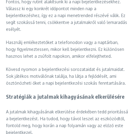
Fontos, hogy rutint alakítsunk ki a napi bejelentkezésekhez.
Válassz ki egy konkrét időpontot minden nap a
bejelentkezéshez, így ez a napi menetrended részévé válik. Ez
segít szokássá tenni, csökkentve a jutalmakról való lemaradás
esélyét.
Használj emlékeztetőket a telefonodon vagy a naptárban,
hogy figyelmeztessen, mikor kell bejelentkezni. Ez különösen
hasznos lehet a zsúfolt napokon, amikor elfelejtheted.
Kövesd nyomon a bejelentkezési sorozataidat és jutalmaidat.
Sok játékos motiválónak találja, ha látja a fejlődését, ami
ösztönözheti őket a napi bejelentkezési szokás fenntartására.
Stratégiák a jutalmak kihagyásának elkerülésére
A jutalmak kihagyásának elkerülése érdekében tedd prioritássá
a bejelentkezést. Ha tudod, hogy távol leszel az eszközödtől,
fontold meg, hogy korán a nap folyamán vagy az előző este
bejelentkezel.