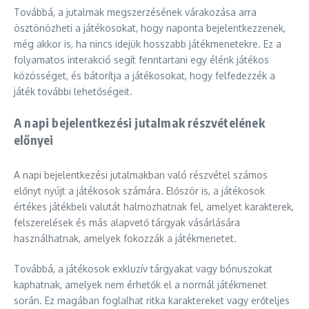
Továbbá, a jutalmak megszerzésének várakozása arra
ösztönözheti a játékosokat, hogy naponta bejelentkezzenek,
még akkor is, ha nincs idejük hosszabb játékmenetekre. Ez a
folyamatos interakció segít fenntartani egy élénk játékos
közösséget, és bátorítja a játékosokat, hogy felfedezzék a
játék további lehetőségeit.
A napi bejelentkezési jutalmak részvételének
előnyei
A napi bejelentkezési jutalmakban való részvétel számos
előnyt nyújt a játékosok számára. Először is, a játékosok
értékes játékbeli valutát halmozhatnak fel, amelyet karakterek,
felszerelések és más alapvető tárgyak vásárlására
használhatnak, amelyek fokozzák a játékmenetet.
Továbbá, a játékosok exkluzív tárgyakat vagy bónuszokat
kaphatnak, amelyek nem érhetők el a normál játékmenet
során. Ez magában foglalhat ritka karaktereket vagy erőteljes