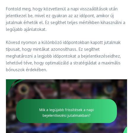
Fontold meg, hogy közvetlenül a napi visszaállítások után
jelentkezel be, mivel ez gyakran az az időpont, amikor új
jutalmak érhetők el. Ez segíthet teljes mértékben kihasználni a
legújabb ajánlatokat.
Kövesd nyomon a különböző időpontokban kapott jutalmak
típusait, hogy mintákat azonosíthass. Ez segíthet
meghatározni a legjobb időpontokat a bejelentkezéseidhez,
lehetővé téve, hogy optimalizáld a stratégiádat a maximális
bónuszok érdekében.