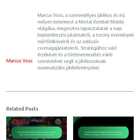
Marcus Voss, a szenvedélyes játékos és író,
mélyen belemerül a Mortal Kombat Mobile
világába, megosztva tapasztalatait a napi
bejelentkezési jutalmakról, a torony események
mérföldköveiről és az exkluzív
csomagajánlatokról. Stratégiához való
érzékével és a történetmesélés iránti
Marcus Voss
szeretetével segít a játékosoknak
maximalizálni játékélményüket.
Related Posts