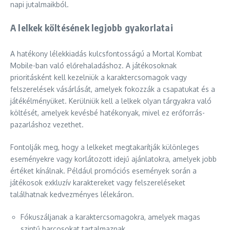
napi jutalmaikból.
A lelkek költésének legjobb gyakorlatai
A hatékony lélekkiadás kulcsfontosságú a Mortal Kombat
Mobile-ban való előrehaladáshoz. A játékosoknak
prioritásként kell kezelniük a karaktercsomagok vagy
felszerelések vásárlását, amelyek fokozzák a csapatukat és a
játékélményüket. Kerülniük kell a lelkek olyan tárgyakra való
költését, amelyek kevésbé hatékonyak, mivel ez erőforrás-
pazarláshoz vezethet.
Fontolják meg, hogy a lelkeket megtakarítják különleges
eseményekre vagy korlátozott idejű ajánlatokra, amelyek jobb
értéket kínálnak. Például promóciós események során a
játékosok exkluzív karaktereket vagy felszereléseket
találhatnak kedvezményes lélekáron.
Fókuszáljanak a karaktercsomagokra, amelyek magas
szintű harcosokat tartalmaznak.