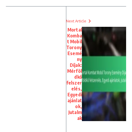
Next Article
Mortal
Komba
t Mobil
Torony
Esemé
ny
Díjak:
Mérföl
dkő
felszer
elés,
Egyedi
ajánlat
ok,
Jutalm
ak