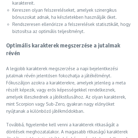
karaktereit.
Kereszen olyan felszereléseket, amelyek szinergikus
bónuszokat adnak, ha készletekben használják őket.
Rendszeresen ellenőrizze a felszerelések statisztikáit, hogy
biztosítsa az optimális teljesítményt.
Optimális karakterek megszerzése a jutalmak
révén
A legjobb karakterek megszerzése a napi bejelentkezési
jutalmak révén jelentősen fokozhatja a játékélményt.
Fókuszáljon azokra a karakterekre, amelyek jelenleg a meta
részét képezik, vagy erős képességekkel rendelkeznek,
amelyek illeszkednek a játékstílusához. Az olyan karakterek,
mint Scorpion vagy Sub-Zero, gyakran nagy előnyöket
nyújtanak a különböző játékmódokban.
Továbbá, figyelembe kell venni a karakterek ritkaságát a
döntések meghozatalakor. A magasabb ritkaságú karakterek