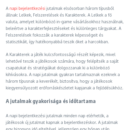
A
napi bejelentkezési
jutalmak elsősorban három típusból
állnak: Lelkek, Felszerelések és Karakterek. A Lelkek a fő
valuta, amelyet különböző in-game vásárlásokhoz használnak,
beleértve a karakterfejlesztéseket és különleges tárgyakat. A
Felszerelések fokozzák a karakterek képességeit és
statisztikáit, így hatékonyabbá teszik őket a harcokban.
A Karakterek a játék kulcsfontosságú részét képezik, mivel
lehetővé teszik a játékosok számára, hogy felépítsék a saját
csapatukat és stratégiákat dolgozzanak ki a különböző
kihívásokra. A napi jutalmak gyakran tartalmaznak ezeknek a
három típusnak a keverékét, biztosítva, hogy a játékosok
kiegyensúlyozott erőforráskészletet kapjanak a fejlődésükhöz.
A jutalmak gyakorisága és időtartama
A napi bejelentkezési jutalmak minden nap elérhetők, a
játékosok új jutalmat kapnak a bejelentkezéskor. A jutalmak
egy bizonyos idő elteltével, jellemzően egy hónap után,