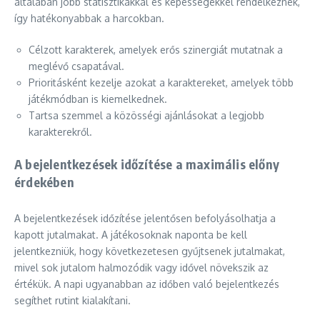
általában jobb statisztikákkal és képességekkel rendelkeznek,
így hatékonyabbak a harcokban.
Célzott karakterek, amelyek erős szinergiát mutatnak a
meglévő csapatával.
Prioritásként kezelje azokat a karaktereket, amelyek több
játékmódban is kiemelkednek.
Tartsa szemmel a közösségi ajánlásokat a legjobb
karakterekről.
A bejelentkezések időzítése a maximális előny
érdekében
A bejelentkezések időzítése jelentősen befolyásolhatja a
kapott jutalmakat. A játékosoknak naponta be kell
jelentkezniük, hogy következetesen gyűjtsenek jutalmakat,
mivel sok jutalom halmozódik vagy idővel növekszik az
értékük. A napi ugyanabban az időben való bejelentkezés
segíthet rutint kialakítani.