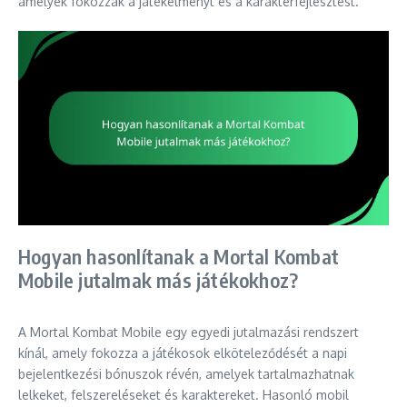
amelyek fokozzák a játékélményt és a karakterfejlesztést.
Hogyan hasonlítanak a Mortal Kombat
Mobile jutalmak más játékokhoz?
A Mortal Kombat Mobile egy egyedi jutalmazási rendszert
kínál, amely fokozza a játékosok elköteleződését a napi
bejelentkezési bónuszok révén, amelyek tartalmazhatnak
lelkeket, felszereléseket és karaktereket. Hasonló mobil