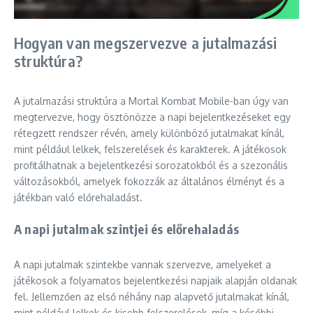
Hogyan van megszervezve a jutalmazási
struktúra?
A jutalmazási struktúra a Mortal Kombat Mobile-ban úgy van
megtervezve, hogy ösztönözze a napi bejelentkezéseket egy
rétegzett rendszer révén, amely különböző jutalmakat kínál,
mint például lelkek, felszerelések és karakterek. A játékosok
profitálhatnak a bejelentkezési sorozatokból és a szezonális
változásokból, amelyek fokozzák az általános élményt és a
játékban való előrehaladást.
A napi jutalmak szintjei és előrehaladás
A napi jutalmak szintekbe vannak szervezve, amelyeket a
játékosok a folyamatos bejelentkezési napjaik alapján oldanak
fel. Jellemzően az első néhány nap alapvető jutalmakat kínál,
mint például lelkek és kisebb felszerelések, míg a későbbi