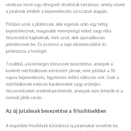
rendszer most egy rétegzett struktúrát tartalmaz, amely növeli
a jutalmak értékét a bejelentkezési sorozatok alapján.
Például azok a játékosok, akik egymás után egy hétig
bejelentkeznek, magasabb mennyiségű lelket vagy ritka
felszerelést kaphatnak, mint azok, akik sporadikusan
jelentkeznek be. Ez ösztönzi a napi elköteleződést és
jutalmazza a hűséget.
Továbbá, a különleges bónuszok bevezetése, amelyek a
konkrét mérföldkövek eléréséért járnak, mint például a 30
napos bejelentkezés, figyelemre méltó változás volt. Ezek a
mérföldkövek exkluzív karaktereket vagy erőteljes
felszereléseket eredményezhetnek, amelyek nem érhetők el a
normál játék során.
Az új jutalmak bevezetése a frissítésekben
A legutóbbi frissítések különböző új jutalmakat vezettek be,