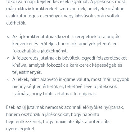
fokozva a napi bejelentkezések izgalmát. A játékosok most
már exkluzív karaktereket szerezhetnek, amelyek korábban
csak különleges események vagy kihívások során voltak
elérhetők.
Az új karakterjutalmak között szerepelnek a rajongók
kedvencei és erőteljes harcosok, amelyek jelentősen
fokozhatják a játékélményt.
A felszerelés jutalmak is bővültek, egyedi felszereléseket
kínálva, amelyek fokozzák a karakterek képességeit és
teljesítményét.
A lelkek, mint alapvető in-game valuta, most már nagyobb
mennyiségben érhetők el, lehetővé téve a játékosok
számára, hogy több tartalmat feloldjanak.
Ezek az új jutalmak nemcsak azonnali előnyöket nyújtanak,
hanem ösztönzik a játékosokat, hogy naponta
bejelentkezzenek, hogy maximalizálják a potenciális
nyereségeiket.