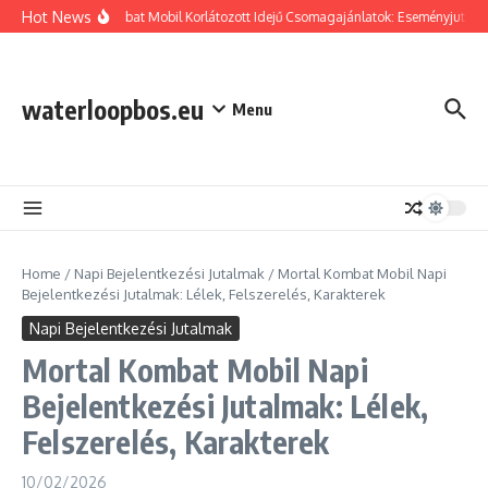
Skip to content
Hot News
Mortal Kombat Mobil Korlátozott Idejű Csomagajánlatok: Eseményjutalmak,
waterloopbos.eu
Menu
Home
/
Napi Bejelentkezési Jutalmak
/
Mortal Kombat Mobil Napi
Bejelentkezési Jutalmak: Lélek, Felszerelés, Karakterek
Napi Bejelentkezési Jutalmak
Mortal Kombat Mobil Napi
Bejelentkezési Jutalmak: Lélek,
Felszerelés, Karakterek
10/02/2026