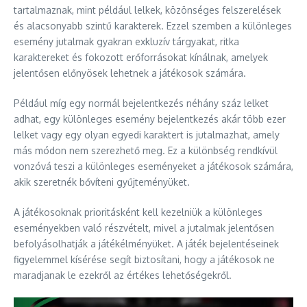
tartalmaznak, mint például lelkek, közönséges felszerelések
és alacsonyabb szintű karakterek. Ezzel szemben a különleges
esemény jutalmak gyakran exkluzív tárgyakat, ritka
karaktereket és fokozott erőforrásokat kínálnak, amelyek
jelentősen előnyösek lehetnek a játékosok számára.
Például míg egy normál bejelentkezés néhány száz lelket
adhat, egy különleges esemény bejelentkezés akár több ezer
lelket vagy egy olyan egyedi karaktert is jutalmazhat, amely
más módon nem szerezhető meg. Ez a különbség rendkívül
vonzóvá teszi a különleges eseményeket a játékosok számára,
akik szeretnék bővíteni gyűjteményüket.
A játékosoknak prioritásként kell kezelniük a különleges
eseményekben való részvételt, mivel a jutalmak jelentősen
befolyásolhatják a játékélményüket. A játék bejelentéseinek
figyelemmel kísérése segít biztosítani, hogy a játékosok ne
maradjanak le ezekről az értékes lehetőségekről.