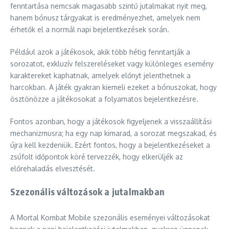
fenntartása nemcsak magasabb szintű jutalmakat nyit meg,
hanem bónusz tárgyakat is eredményezhet, amelyek nem
érhetők el a normál napi bejelentkezések során.
Például azok a játékosok, akik több hétig fenntartják a
sorozatot, exkluzív felszereléseket vagy különleges esemény
karaktereket kaphatnak, amelyek előnyt jelenthetnek a
harcokban. A játék gyakran kiemeli ezeket a bónuszokat, hogy
ösztönözze a játékosokat a folyamatos bejelentkezésre.
Fontos azonban, hogy a játékosok figyeljenek a visszaállítási
mechanizmusra; ha egy nap kimarad, a sorozat megszakad, és
újra kell kezdeniük. Ezért fontos, hogy a bejelentkezéseket a
zsúfolt időpontok köré tervezzék, hogy elkerüljék az
előrehaladás elvesztését.
Szezonális változások a jutalmakban
A Mortal Kombat Mobile szezonális eseményei változásokat