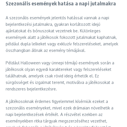
Szezonális események hatása a napi jutalmakra
A szezonális események jelentős hatással vannak a napi
bejelentkezési jutalmakra, gyakran korlátozott idejű
ajánlatokat és bónuszokat vezetnek be. Különleges
események alatt a játékosok fokozott jutalmakat kaphatnak,
például dupla lelkeket vagy exkluzív felszereléseket, amelyek
összhangban állnak az esemény témájával.
Például Halloween vagy ünnepi témájú események során a
játékosok olyan egyedi karaktereket vagy felszereléseket
találhatnak, amelyek csak rövid ideig érhetők el. Ez
sürgősséget és izgalmat teremt, motiválva a játékosokat a
rendszeres bejelentkezésre.
A játékosoknak érdemes figyelemmel kísérniük ezeket a
szezonális eseményeket, mivel ezek drámaian növelhetik a
napi bejelentkezések értékét. A részvétel ezekben az
eseményekben ritka tárgyak megszerzéséhez vezethet,