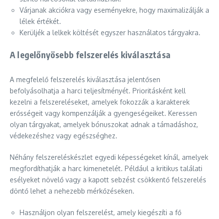
Várjanak akciókra vagy eseményekre, hogy maximalizálják a
lélek értékét.
Kerüljék a lelkek költését egyszer használatos tárgyakra.
A legelőnyösebb felszerelés kiválasztása
A megfelelő felszerelés kiválasztása jelentősen
befolyásolhatja a harci teljesítményét. Prioritásként kell
kezelni a felszereléseket, amelyek fokozzák a karakterek
erősségeit vagy kompenzálják a gyengeségeiket. Keressen
olyan tárgyakat, amelyek bónuszokat adnak a támadáshoz,
védekezéshez vagy egészséghez.
Néhány felszereléskészlet egyedi képességeket kínál, amelyek
megfordíthatják a harc kimenetelét. Például a kritikus találati
esélyeket növelő vagy a kapott sebzést csökkentő felszerelés
döntő lehet a nehezebb mérkőzéseken.
Használjon olyan felszerelést, amely kiegészíti a fő