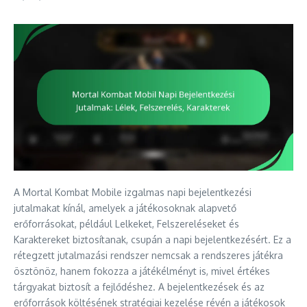
A Mortal Kombat Mobile izgalmas napi bejelentkezési
jutalmakat kínál, amelyek a játékosoknak alapvető
erőforrásokat, például Lelkeket, Felszereléseket és
Karaktereket biztosítanak, csupán a napi bejelentkezésért. Ez a
rétegzett jutalmazási rendszer nemcsak a rendszeres játékra
ösztönöz, hanem fokozza a játékélményt is, mivel értékes
tárgyakat biztosít a fejlődéshez. A bejelentkezések és az
erőforrások költésének stratégiai kezelése révén a játékosok