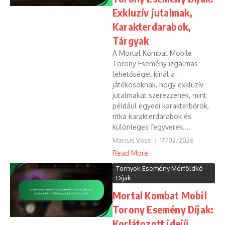
Exkluzív jutalmak,
Karakterdarabok,
Tárgyak
A Mortal Kombat Mobile
Torony Esemény izgalmas
lehetőséget kínál a
játékosoknak, hogy exkluzív
jutalmakat szerezzenek, mint
például egyedi karakterbőrök,
ritka karakterdarabok és
különleges fegyverek....
Marcus Voss
17/02/2026
Read More
Tornyok Esemény Mérföldkő
Díjak
Mortal Kombat Mobil
Torony Esemény Díjak:
Korlátozott idejű