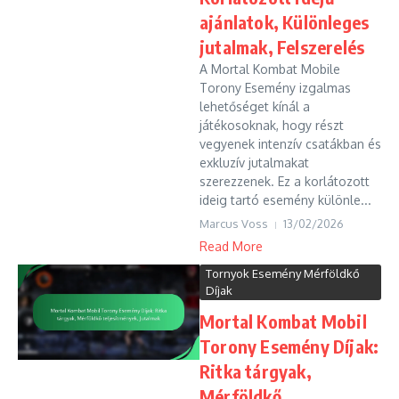
ajánlatok, Különleges
jutalmak, Felszerelés
A Mortal Kombat Mobile
Torony Esemény izgalmas
lehetőséget kínál a
játékosoknak, hogy részt
vegyenek intenzív csatákban és
exkluzív jutalmakat
szerezzenek. Ez a korlátozott
ideig tartó esemény különle...
Marcus Voss
13/02/2026
Read More
Tornyok Esemény Mérföldkő
Díjak
Mortal Kombat Mobil
Torony Esemény Díjak:
Ritka tárgyak,
Mérföldkő