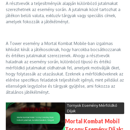
A résztvevők a teljesítményük alapján különböző jutalmakat
szerezhetnek az esemény során. A jutalmak közé tartozhat a
játékon belüli valuta, exkluzív tárgyak vagy speciális címek,
amelyek fokozzák a játékélményt.
A Tower esemény a Mortal Kombat Mobile-ban izgalmas
kihívást kínál a játékosoknak, hogy harcokba bocsátkozzanak
és értékes jutalmakat szerezzenek. Ahogy a résztvevők
haladnak az esemény során, különböző típusú és értékű
mérföldkő jutalmakat oldhatnak fel, amelyek motiválják őket,
hogy folytassák az utazásukat. Ezeknek a mérföldköveknek az
elérése specifikus feladatok teljesítését igényli, mint például az
ellenségek legyőzése és tárgyak gyűjtése, ami fokozza az
általános játékélményt.
Tornyok Esemény Mérföldkő
Díjak
Mortal Kombat Mobil
Torony Esemény Díjak: