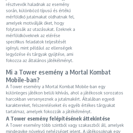
résztvevők haladnak az esemény
során, különböző típusú és értékű
mérföldkő jutalmakat oldhatnak fel,
amelyek motiválják őket, hogy
folytassák az utazásukat. Ezeknek a
mérföldköveknek az elérése
specifikus feladatok teljesítését
igényli, mint például az ellenségek
legyőzése és tárgyak gyűjtése, ami
fokozza az általános játékélményt.
Mi a Tower esemény a Mortal Kombat
Mobile-ban?
A Tower esemény a Mortal Kombat Mobile-ban egy
különleges játékon belüli kihívás, ahol a játékosok sorozatos
harcokban versenyeznek a jutalmakért. Általában egyedi
karaktereket, felszereléseket és egyéb értékes tárgyakat
tartalmaz, amelyek fokozzák a játékélményt.
A Tower esemény felépítésének áttekintése
A Tower esemény több szintből vagy szakaszból áll, amelyek
mindegyike növekvő nehézséget jelent. A játékosoknak egy