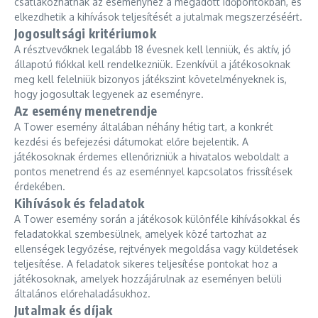
csatlakozhatnak az eseményhez a megadott időpontokban, és
elkezdhetik a kihívások teljesítését a jutalmak megszerzéséért.
Jogosultsági kritériumok
A résztvevőknek legalább 18 évesnek kell lenniük, és aktív, jó
állapotú fiókkal kell rendelkezniük. Ezenkívül a játékosoknak
meg kell felelniük bizonyos játékszint követelményeknek is,
hogy jogosultak legyenek az eseményre.
Az esemény menetrendje
A Tower esemény általában néhány hétig tart, a konkrét
kezdési és befejezési dátumokat előre bejelentik. A
játékosoknak érdemes ellenőrizniük a hivatalos weboldalt a
pontos menetrend és az eseménnyel kapcsolatos frissítések
érdekében.
Kihívások és feladatok
A Tower esemény során a játékosok különféle kihívásokkal és
feladatokkal szembesülnek, amelyek közé tartozhat az
ellenségek legyőzése, rejtvények megoldása vagy küldetések
teljesítése. A feladatok sikeres teljesítése pontokat hoz a
játékosoknak, amelyek hozzájárulnak az eseményen belüli
általános előrehaladásukhoz.
Jutalmak és díjak