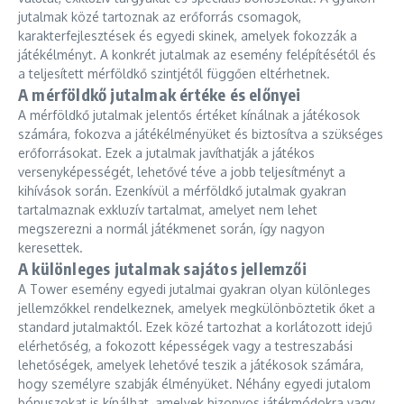
jutalmak közé tartoznak az erőforrás csomagok,
karakterfejlesztések és egyedi skinek, amelyek fokozzák a
játékélményt. A konkrét jutalmak az esemény felépítésétől és
a teljesített mérföldkő szintjétől függően eltérhetnek.
A mérföldkő jutalmak értéke és előnyei
A mérföldkő jutalmak jelentős értéket kínálnak a játékosok
számára, fokozva a játékélményüket és biztosítva a szükséges
erőforrásokat. Ezek a jutalmak javíthatják a játékos
versenyképességét, lehetővé téve a jobb teljesítményt a
kihívások során. Ezenkívül a mérföldkő jutalmak gyakran
tartalmaznak exkluzív tartalmat, amelyet nem lehet
megszerezni a normál játékmenet során, így nagyon
keresettek.
A különleges jutalmak sajátos jellemzői
A Tower esemény egyedi jutalmai gyakran olyan különleges
jellemzőkkel rendelkeznek, amelyek megkülönböztetik őket a
standard jutalmaktól. Ezek közé tartozhat a korlátozott idejű
elérhetőség, a fokozott képességek vagy a testreszabási
lehetőségek, amelyek lehetővé teszik a játékosok számára,
hogy személyre szabják élményüket. Néhány egyedi jutalom
bónuszokat is kínálhat, amelyek bizonyos játékmódokra vagy