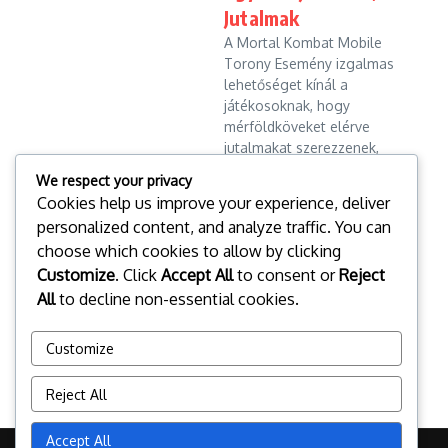
Jutalmak
A Mortal Kombat Mobile
Torony Esemény izgalmas
lehetőséget kínál a
játékosoknak, hogy
mérföldköveket elérve
jutalmakat szerezzenek,
kihívásokkal teli csaták
We respect your privacy
teljesítésével. Ezek a jutalmak
Cookies help us improve your experience, deliver
nemcsak a j...
personalized content, and analyze traffic. You can
Marcus Voss
11/02/2026
choose which cookies to allow by clicking
Read More
Customize
. Click
Accept All
to consent or
Reject
All
to decline non-essential cookies.
Read more
Customize
1
2
Reject All
Accept All