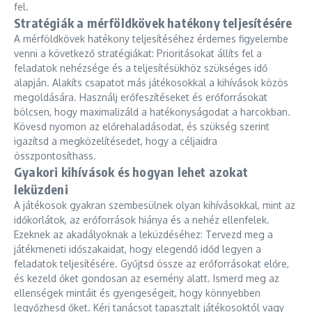
fel.
Stratégiák a mérföldkövek hatékony teljesítésére
A mérföldkövek hatékony teljesítéséhez érdemes figyelembe
venni a következő stratégiákat: Prioritásokat állíts fel a
feladatok nehézsége és a teljesítésükhöz szükséges idő
alapján. Alakíts csapatot más játékosokkal a kihívások közös
megoldására. Használj erőfeszítéseket és erőforrásokat
bölcsen, hogy maximalizáld a hatékonyságodat a harcokban.
Kövesd nyomon az előrehaladásodat, és szükség szerint
igazítsd a megközelítésedet, hogy a céljaidra
összpontosíthass.
Gyakori kihívások és hogyan lehet azokat
leküzdeni
A játékosok gyakran szembesülnek olyan kihívásokkal, mint az
időkorlátok, az erőforrások hiánya és a nehéz ellenfelek.
Ezeknek az akadályoknak a leküzdéséhez: Tervezd meg a
játékmeneti időszakaidat, hogy elegendő időd legyen a
feladatok teljesítésére. Gyűjtsd össze az erőforrásokat előre,
és kezeld őket gondosan az esemény alatt. Ismerd meg az
ellenségek mintáit és gyengeségeit, hogy könnyebben
legyőzhesd őket. Kérj tanácsot tapasztalt játékosoktól vagy