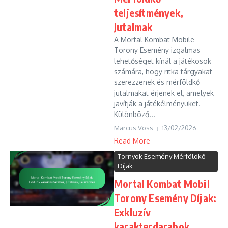
teljesítmények,
Jutalmak
A Mortal Kombat Mobile
Torony Esemény izgalmas
lehetőséget kínál a játékosok
számára, hogy ritka tárgyakat
szerezzenek és mérföldkő
jutalmakat érjenek el, amelyek
javítják a játékélményüket.
Különböző...
Marcus Voss
13/02/2026
Read More
Tornyok Esemény Mérföldkő
Díjak
Mortal Kombat Mobil
Torony Esemény Díjak:
Exkluzív
karakterdarabok,