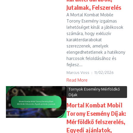
Jutalmak, Felszerelés
A Mortal Kombat Mobile
Torony Esemény izgalmas
lehetőséget kínál a játékosok
számára, hogy exkluzív
karakterdarabokat
szerezzenek, amelyek
elengedhetetlenek a hatékony
harcosok feloldásához és
fejlesz...
Marcus Voss
11/02/2026
Read More
Tornyok Esemény Mérföldkő
Díjak
Mortal Kombat Mobil
Torony Esemény Díjak:
Mérföldkő felszerelés,
Egyedi ajánlatok,