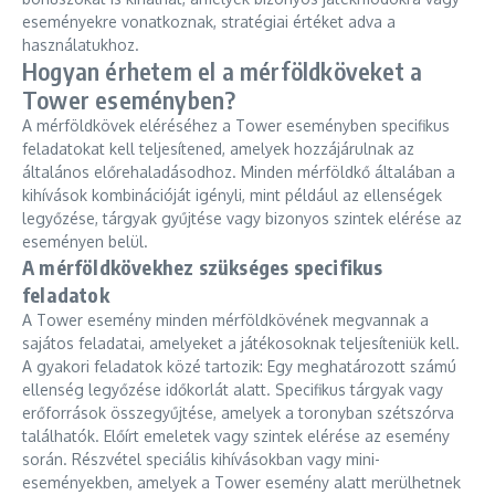
eseményekre vonatkoznak, stratégiai értéket adva a
használatukhoz.
Hogyan érhetem el a mérföldköveket a
Tower eseményben?
A mérföldkövek eléréséhez a Tower eseményben specifikus
feladatokat kell teljesítened, amelyek hozzájárulnak az
általános előrehaladásodhoz. Minden mérföldkő általában a
kihívások kombinációját igényli, mint például az ellenségek
legyőzése, tárgyak gyűjtése vagy bizonyos szintek elérése az
eseményen belül.
A mérföldkövekhez szükséges specifikus
feladatok
A Tower esemény minden mérföldkövének megvannak a
sajátos feladatai, amelyeket a játékosoknak teljesíteniük kell.
A gyakori feladatok közé tartozik: Egy meghatározott számú
ellenség legyőzése időkorlát alatt. Specifikus tárgyak vagy
erőforrások összegyűjtése, amelyek a toronyban szétszórva
találhatók. Előírt emeletek vagy szintek elérése az esemény
során. Részvétel speciális kihívásokban vagy mini-
eseményekben, amelyek a Tower esemény alatt merülhetnek