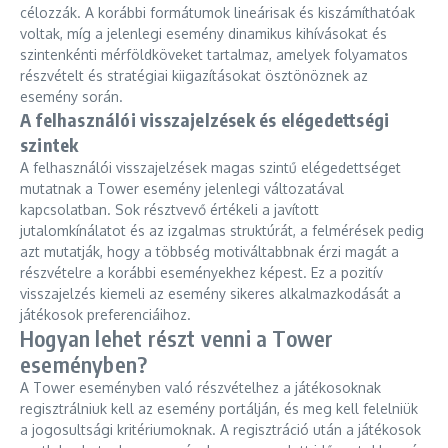
célozzák. A korábbi formátumok lineárisak és kiszámíthatóak
voltak, míg a jelenlegi esemény dinamikus kihívásokat és
szintenkénti mérföldköveket tartalmaz, amelyek folyamatos
részvételt és stratégiai kiigazításokat ösztönöznek az
esemény során.
A felhasználói visszajelzések és elégedettségi
szintek
A felhasználói visszajelzések magas szintű elégedettséget
mutatnak a Tower esemény jelenlegi változatával
kapcsolatban. Sok résztvevő értékeli a javított
jutalomkínálatot és az izgalmas struktúrát, a felmérések pedig
azt mutatják, hogy a többség motiváltabbnak érzi magát a
részvételre a korábbi eseményekhez képest. Ez a pozitív
visszajelzés kiemeli az esemény sikeres alkalmazkodását a
játékosok preferenciáihoz.
Hogyan lehet részt venni a Tower
eseményben?
A Tower eseményben való részvételhez a játékosoknak
regisztrálniuk kell az esemény portálján, és meg kell felelniük
a jogosultsági kritériumoknak. A regisztráció után a játékosok