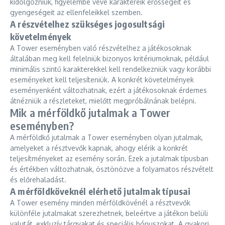
kidolgozniuk, figyelembe véve karaktereik erősségeit és
gyengeségeit az ellenfeleikkel szemben.
A részvételhez szükséges jogosultsági
követelmények
A Tower eseményben való részvételhez a játékosoknak
általában meg kell felelniük bizonyos kritériumoknak, például
minimális szintű karakterekkel kell rendelkezniük vagy korábbi
eseményeket kell teljesíteniük. A konkrét követelmények
eseményenként változhatnak, ezért a játékosoknak érdemes
átnézniük a részleteket, mielőtt megpróbálnának belépni.
Mik a mérföldkő jutalmak a Tower
eseményben?
A mérföldkő jutalmak a Tower eseményben olyan jutalmak,
amelyeket a résztvevők kapnak, ahogy elérik a konkrét
teljesítményeket az esemény során. Ezek a jutalmak típusban
és értékben változhatnak, ösztönözve a folyamatos részvételt
és előrehaladást.
A mérföldköveknél elérhető jutalmak típusai
A Tower esemény minden mérföldkövénél a résztvevők
különféle jutalmakat szerezhetnek, beleértve a játékon belüli
valutát, exkluzív tárgyakat és speciális bónuszokat. A gyakori