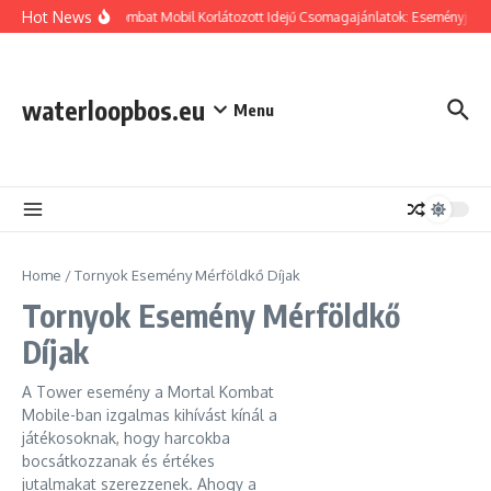
Skip to content
Hot News
Mortal Kombat Mobil Korlátozott Idejű Csomagajánlatok: Eseményjutalm
waterloopbos.eu
Menu
Home
/
Tornyok Esemény Mérföldkő Díjak
Tornyok Esemény Mérföldkő
Díjak
A Tower esemény a Mortal Kombat
Mobile-ban izgalmas kihívást kínál a
játékosoknak, hogy harcokba
bocsátkozzanak és értékes
jutalmakat szerezzenek. Ahogy a