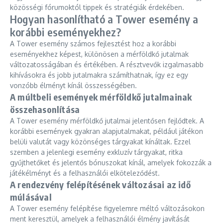
közösségi fórumoktól tippek és stratégiák érdekében.
Hogyan hasonlítható a Tower esemény a
korábbi eseményekhez?
A Tower esemény számos fejlesztést hoz a korábbi
eseményekhez képest, különösen a mérföldkő jutalmak
változatosságában és értékében. A résztvevők izgalmasabb
kihívásokra és jobb jutalmakra számíthatnak, így ez egy
vonzóbb élményt kínál összességében.
A múltbeli események mérföldkő jutalmainak
összehasonlítása
A Tower esemény mérföldkő jutalmai jelentősen fejlődtek. A
korábbi események gyakran alapjutalmakat, például játékon
belüli valutát vagy közönséges tárgyakat kínáltak. Ezzel
szemben a jelenlegi esemény exkluzív tárgyakat, ritka
gyűjthetőket és jelentős bónuszokat kínál, amelyek fokozzák a
játékélményt és a felhasználói elköteleződést.
A rendezvény felépítésének változásai az idő
múlásával
A Tower esemény felépítése figyelemre méltó változásokon
ment keresztül, amelyek a felhasználói élmény javítását