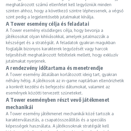
meghatározott számú ellenfelet kell legyőzniük minden
szinten ahhoz, hogy a következő szintre léphessenek, a végső
szint pedig a legjelentősebb jutalmakat kínálja.
A Tower esemény célja és feladatai
A Tower esemény elsődleges célja, hogy bevonja a
játékosokat olyan kihívásokkal, amelyek jutalmazzák a
készséget és a stratégiát. A feladatok gyakran magukban
foglalják bizonyos karakterek legyőzését vagy harcok
teljesítését meghatározott feltételek mellett, hogy exkluzív
jutalmakat nyerjenek.
A rendezvény időtartama és menetrendje
A Tower esemény általában korlátozott ideig tart, gyakran
néhány hétig. A játékosok az in-game naptárban ellenőrizhetik
a konkrét kezdési és befejezési dátumokat, valamint az
események közötti tervezett szüneteket.
A Tower eseményben részt vevő játékmenet
mechanikái
A Tower esemény játékmenet mechanikái közé tartozik a
karakterválasztás, a csapatösszeállítás és a speciális
képességek használata. A játékosoknak stratégiát kell