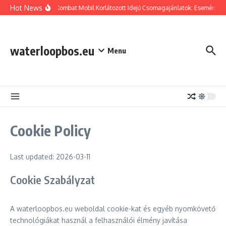
Skip to content
Hot News
Mortal Kombat Mobil Korlátozott Idejű Csomagajánlatok: Eseményjuta
waterloopbos.eu
Menu
Cookie Policy
Last updated: 2026-03-11
Cookie Szabályzat
A waterloopbos.eu weboldal cookie-kat és egyéb nyomkövető
technológiákat használ a felhasználói élmény javítása