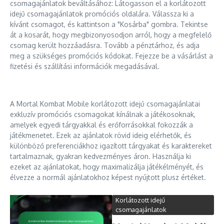
csomagajánlatok beváltásához: Látogasson el a korlátozott
idejű csomagajánlatok promóciós oldalára. Válassza ki a
kívánt csomagot, és kattintson a "Kosárba" gombra. Tekintse
át a kosarát, hogy megbizonyosodjon arról, hogy a megfelelő
csomag került hozzáadásra. Tovább a pénztárhoz, és adja
meg a szükséges promóciós kódokat. Fejezze be a vásárlást a
fizetési és szállítási információk megadásával.
A Mortal Kombat Mobile korlátozott idejű csomagajánlatai
exkluzív promóciós csomagokat kínálnak a játékosoknak,
amelyek egyedi tárgyakkal és erőforrásokkal fokozzák a
játékmenetet. Ezek az ajánlatok rövid ideig elérhetők, és
különböző preferenciákhoz igazított tárgyakat és karaktereket
tartalmaznak, gyakran kedvezményes áron. Használja ki
ezeket az ajánlatokat, hogy maximalizálja játékélményét, és
élvezze a normál ajánlatokhoz képest nyújtott plusz értéket.
Korlátozott idejű
csomagajánlatok