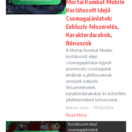
Mortal Kombat Mobile
Korlátozott Idejű
Csomagajánlatok:
Exkluzív felszerelés,
Karakterdarabok,
Bónuszok
A Mortal Kombat Mobile
korlátozott idejű
csomagajánlatai egyedi
promóciós csomagokat
kínálnak a játékosoknak,
amelyek exkluzív
felszereléseket,
karakterdarabokat és különféle
játékmenetbeli bónuszokat...
Marcus Voss
19/02/2026
Read More
Korlátozott idejű
csomagajánlatok