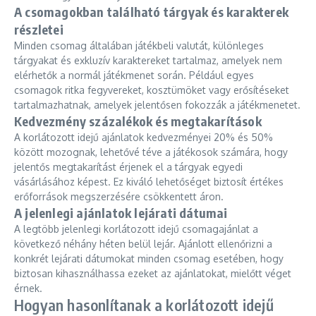
A csomagokban található tárgyak és karakterek
részletei
Minden csomag általában játékbeli valutát, különleges
tárgyakat és exkluzív karaktereket tartalmaz, amelyek nem
elérhetők a normál játékmenet során. Például egyes
csomagok ritka fegyvereket, kosztümöket vagy erősítéseket
tartalmazhatnak, amelyek jelentősen fokozzák a játékmenetet.
Kedvezmény százalékok és megtakarítások
A korlátozott idejű ajánlatok kedvezményei 20% és 50%
között mozognak, lehetővé téve a játékosok számára, hogy
jelentős megtakarítást érjenek el a tárgyak egyedi
vásárlásához képest. Ez kiváló lehetőséget biztosít értékes
erőforrások megszerzésére csökkentett áron.
A jelenlegi ajánlatok lejárati dátumai
A legtöbb jelenlegi korlátozott idejű csomagajánlat a
következő néhány héten belül lejár. Ajánlott ellenőrizni a
konkrét lejárati dátumokat minden csomag esetében, hogy
biztosan kihasználhassa ezeket az ajánlatokat, mielőtt véget
érnek.
Hogyan hasonlítanak a korlátozott idejű