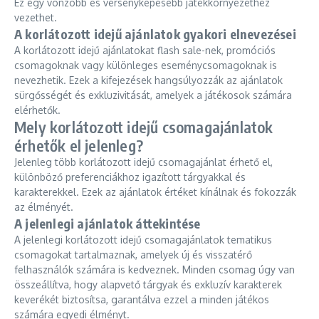
Ez egy vonzóbb és versenyképesebb játékkörnyezethez
vezethet.
A korlátozott idejű ajánlatok gyakori elnevezései
A korlátozott idejű ajánlatokat flash sale-nek, promóciós
csomagoknak vagy különleges eseménycsomagoknak is
nevezhetik. Ezek a kifejezések hangsúlyozzák az ajánlatok
sürgősségét és exkluzivitását, amelyek a játékosok számára
elérhetők.
Mely korlátozott idejű csomagajánlatok
érhetők el jelenleg?
Jelenleg több korlátozott idejű csomagajánlat érhető el,
különböző preferenciákhoz igazított tárgyakkal és
karakterekkel. Ezek az ajánlatok értéket kínálnak és fokozzák
az élményét.
A jelenlegi ajánlatok áttekintése
A jelenlegi korlátozott idejű csomagajánlatok tematikus
csomagokat tartalmaznak, amelyek új és visszatérő
felhasználók számára is kedveznek. Minden csomag úgy van
összeállítva, hogy alapvető tárgyak és exkluzív karakterek
keverékét biztosítsa, garantálva ezzel a minden játékos
számára egyedi élményt.