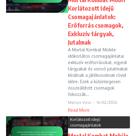
Korlátozott Idejű
Csomagajánlatok:
Erőforrás csomagok,
Exkluzív tárgyak,
Jutalmak
A Mortal Kombat Mobile
időkorlátos csomagajánlatai
exkluzív erőforrásokat, egyedi
tárgyakat és vonzó jutalmakat
kínálnak a játékosoknak rövid
időre. Ezek a különlegesen
összeállított csomagok
fokozzák...
Marcus Voss
16/02/2026
Read More
Korlátozott idejű
csomagajánlatok
Mortal Kombat Mobile