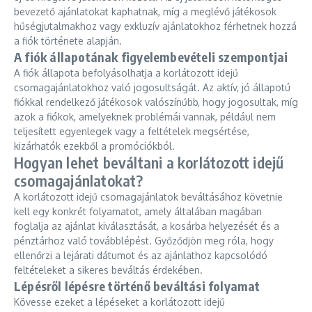
bevezető ajánlatokat kaphatnak, míg a meglévő játékosok
hűségjutalmakhoz vagy exkluzív ajánlatokhoz férhetnek hozzá
a fiók története alapján.
A fiók állapotának figyelembevételi szempontjai
A fiók állapota befolyásolhatja a korlátozott idejű
csomagajánlatokhoz való jogosultságát. Az aktív, jó állapotú
fiókkal rendelkező játékosok valószínűbb, hogy jogosultak, míg
azok a fiókok, amelyeknek problémái vannak, például nem
teljesített egyenlegek vagy a feltételek megsértése,
kizárhatók ezekből a promóciókból.
Hogyan lehet beváltani a korlátozott idejű
csomagajánlatokat?
A korlátozott idejű csomagajánlatok beváltásához követnie
kell egy konkrét folyamatot, amely általában magában
foglalja az ajánlat kiválasztását, a kosárba helyezését és a
pénztárhoz való továbblépést. Győződjön meg róla, hogy
ellenőrzi a lejárati dátumot és az ajánlathoz kapcsolódó
feltételeket a sikeres beváltás érdekében.
Lépésről lépésre történő beváltási folyamat
Kövesse ezeket a lépéseket a korlátozott idejű