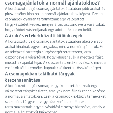
csomagajánlatok a normál ajánlatokhoz?
A korlátozott idejű csomagajánlatok általában jobb árakat és
plusz értéket kínálnak a normál ajánlatokhoz képest. Ezek a
csomagok gyakran tartalmaznak egy válogatott
tárgykészletet kedvezményes áron, ösztönözve a vásárlókat,
hogy többet vásároljanak egy adott időkereten belül.
A árak és értékek közötti különbségek
A korlátozott idejű csomagajánlatok általában alacsonyabb
árakat kínálnak egyes tárgyakra, mint a normál ajánlatok. Ez
az árképzési stratégia sürgősségérzetet teremt, arra
ösztönözve a vásárlókat, hogy kihasználják a megtakarítást,
mielőtt az ajánlat lejár. Az összesített érték növekszik, mivel a
vásárlók több terméket kapnak csökkentett összköltségért.
A csomagokban található tárgyak
összehasonlítása
A korlátozott idejű csomagok gyakran tartalmaznak egy
válogatott tárgykészletet, amelyek nem állnak rendelkezésre
a normál ajánlatokban. Ezek a csomagok exkluzív termékeket,
szezonális tárgyakat vagy népszerű bestsellereket
tartalmazhatnak, egyedi vásárlási élményt biztosítva, amely a
normál ajánlatokból hiányozhat.