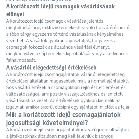
A korlátozott idejű csomagok vásárlásának
előnyei
A korlátozott idejű csomagok vásárlása jelentős
megtakarításhoz, exkluzív termékekhez való hozzáféréshez és
a több tárgy egyszerre történő vásárlásának kényelméhez
vezethet. A vásárlók gyakran tapasztalják, hogy ezek a
csomagok fokozzák az általános vásárlási élményt,
megkönnyítve az új termékek kipróbálását vagy a kedvencek
felhalmozását.
A vásárlói elégedettségi értékelések
A korlátozott idejű csomagajánlatok vásárlói elégedettségi
értékelései általában magasabbak, mint a normál ajánlatoké.
Sok vásárló értékeli a csomagokban rejlő észlelt értéket és
változatosságot, ami pozitív visszajelzésekhez és ismételt
vásárlásokhoz vezet. Az értékelések gyakran kiemelik az
izgalmat, amikor sikerül elcsípni egy ajánlatot, mielőtt az lejár.
Mik a korlátozott idejű csomagajánlatok
jogosultsági követelményei?
A korlátozott idejű csomagajánlatokhoz való jogosultsághoz
a játékosoknak általában meg kell felelniük bizonyos