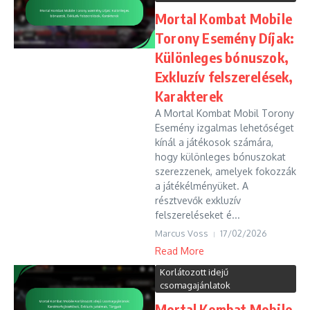
Mortal Kombat Mobile
Torony Esemény Díjak:
Különleges bónuszok,
Exkluzív felszerelések,
Karakterek
A Mortal Kombat Mobil Torony
Esemény izgalmas lehetőséget
kínál a játékosok számára,
hogy különleges bónuszokat
szerezzenek, amelyek fokozzák
a játékélményüket. A
résztvevők exkluzív
felszereléseket é...
Marcus Voss
17/02/2026
Read More
Korlátozott idejű
csomagajánlatok
Mortal Kombat Mobile