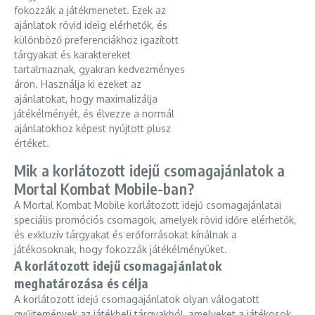
fokozzák a játékmenetet. Ezek az
ajánlatok rövid ideig elérhetők, és
különböző preferenciákhoz igazított
tárgyakat és karaktereket
tartalmaznak, gyakran kedvezményes
áron. Használja ki ezeket az
ajánlatokat, hogy maximalizálja
játékélményét, és élvezze a normál
ajánlatokhoz képest nyújtott plusz
értéket.
Mik a korlátozott idejű csomagajánlatok a
Mortal Kombat Mobile-ban?
A Mortal Kombat Mobile korlátozott idejű csomagajánlatai
speciális promóciós csomagok, amelyek rövid időre elérhetők,
és exkluzív tárgyakat és erőforrásokat kínálnak a
játékosoknak, hogy fokozzák játékélményüket.
A korlátozott idejű csomagajánlatok
meghatározása és célja
A korlátozott idejű csomagajánlatok olyan válogatott
gyűjtemények az játékbeli tárgyakból, amelyeket a játékosok