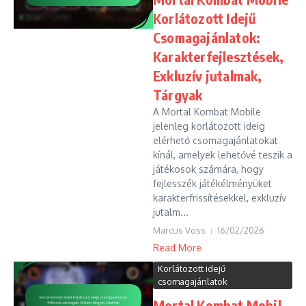
Korlátozott Idejű
Csomagajánlatok:
Karakterfejlesztések,
Exkluzív jutalmak,
Tárgyak
A Mortal Kombat Mobile
jelenleg korlátozott ideig
elérhető csomagajánlatokat
kínál, amelyek lehetővé teszik a
játékosok számára, hogy
fejlesszék játékélményüket
karakterfrissítésekkel, exkluzív
jutalm...
Marcus Voss
16/02/2026
Read More
Korlátozott idejű
csomagajánlatok
Mortal Kombat Mobil