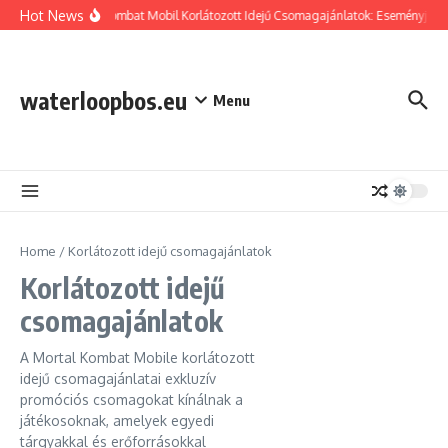
Skip to content
Hot News
Mortal Kombat Mobil Korlátozott Idejű Csomagajánlatok: Eseményjutalm
waterloopbos.eu
Menu
Home
/
Korlátozott idejű csomagajánlatok
Korlátozott idejű
csomagajánlatok
A Mortal Kombat Mobile korlátozott
idejű csomagajánlatai exkluzív
promóciós csomagokat kínálnak a
játékosoknak, amelyek egyedi
tárgyakkal és erőforrásokkal