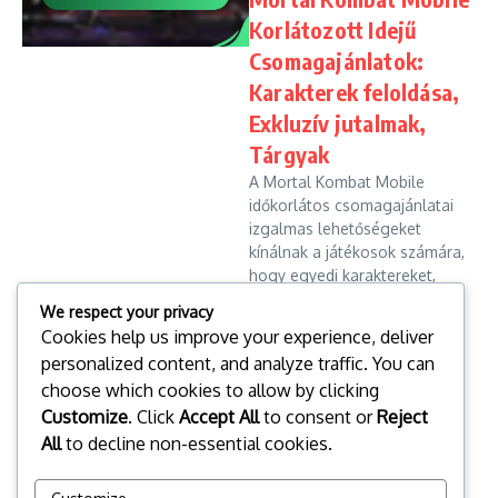
Korlátozott Idejű
Csomagajánlatok:
Karakterek feloldása,
Exkluzív jutalmak,
Tárgyak
A Mortal Kombat Mobile
időkorlátos csomagajánlatai
izgalmas lehetőségeket
kínálnak a játékosok számára,
hogy egyedi karaktereket,
exkluzív jutalmakat és értékes
We respect your privacy
tárgyakat oldjanak fel rövid
Cookies help us improve your experience, deliver
időn belül...
personalized content, and analyze traffic. You can
Marcus Voss
12/02/2026
choose which cookies to allow by clicking
Read More
Customize
. Click
Accept All
to consent or
Reject
All
to decline non-essential cookies.
Read more