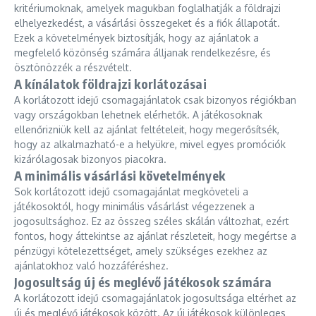
kritériumoknak, amelyek magukban foglalhatják a földrajzi
elhelyezkedést, a vásárlási összegeket és a fiók állapotát.
Ezek a követelmények biztosítják, hogy az ajánlatok a
megfelelő közönség számára álljanak rendelkezésre, és
ösztönözzék a részvételt.
A kínálatok földrajzi korlátozásai
A korlátozott idejű csomagajánlatok csak bizonyos régiókban
vagy országokban lehetnek elérhetők. A játékosoknak
ellenőrizniük kell az ajánlat feltételeit, hogy megerősítsék,
hogy az alkalmazható-e a helyükre, mivel egyes promóciók
kizárólagosak bizonyos piacokra.
A minimális vásárlási követelmények
Sok korlátozott idejű csomagajánlat megköveteli a
játékosoktól, hogy minimális vásárlást végezzenek a
jogosultsághoz. Ez az összeg széles skálán változhat, ezért
fontos, hogy áttekintse az ajánlat részleteit, hogy megértse a
pénzügyi kötelezettséget, amely szükséges ezekhez az
ajánlatokhoz való hozzáféréshez.
Jogosultság új és meglévő játékosok számára
A korlátozott idejű csomagajánlatok jogosultsága eltérhet az
új és meglévő játékosok között. Az új játékosok különleges