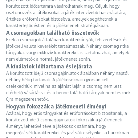
korlátozott időtartamra vásárolhatnak meg. Céljuk, hogy
ösztönözzék a játékosokat a játék intenzívebb használatára,
értékes erőforrásokat biztosítva, amelyek segíthetnek a
karakterfejlődésben és a játékmeneti stratégiákban.
A csomagokban található összetevők
Ezek a csomagok általában karakterkártyák, felszerelések és
játékbeli valuta keverékét tartalmazzák. Néhány csomag ritka
tárgyakat vagy exkluzív karaktereket is tartalmazhat, amelyek
nem elérhetők a normál játékmenet során.
A kínálatok időtartama és lejárata
A korlátozott idejű csomagajánlatok általában néhány naptól
néhány hétig tartanak. A játékosoknak gyorsan kell
cselekedniük, mivel ha az ajánlat lejár, a csomag nem lesz
elérhető vásárlásra, és a benne található tárgyak nem lesznek
újra megszerezhetők.
Hogyan fokozzák a játékmeneti élményt
Azáltal, hogy erős tárgyakat és erőforrásokat biztosítanak, a
korlátozott idejű csomagajánlatok fokozzák a játékmeneti
élményt, lehetővé téve a játékosok számára, hogy
megerősítsék karaktereiket és javítsák esélyeiket a harcokban.