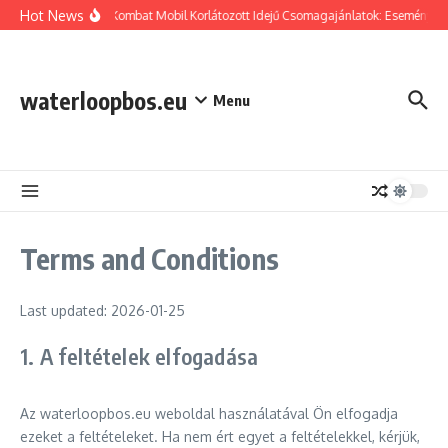
Skip to content
Hot News
Mortal Kombat Mobil Korlátozott Idejű Csomagajánlatok: Eseményjuta
waterloopbos.eu
Menu
Terms and Conditions
Last updated: 2026-01-25
1. A feltételek elfogadása
Az waterloopbos.eu weboldal használatával Ön elfogadja
ezeket a feltételeket. Ha nem ért egyet a feltételekkel, kérjük,